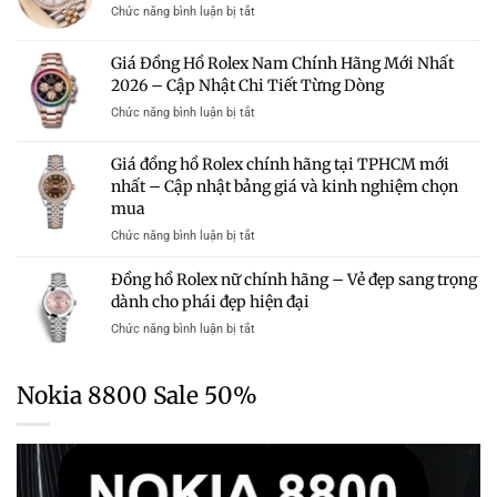
50
Đáng
ở
Chức năng bình luận bị tắt
–
Triệu
Sở
Giá
Bảng
Có
Hữu
Đồng
Giá
Giá Đồng Hồ Rolex Nam Chính Hãng Mới Nhất
Đáng
Hồ
Và
Mua?
2026 – Cập Nhật Chi Tiết Từng Dòng
Rolex
Kinh
Gợi
Chính
Nghiệm
ở
Chức năng bình luận bị tắt
Ý
Hãng
Chọn
Giá
Những
Mới
Mua
Đồng
Mẫu
Giá đồng hồ Rolex chính hãng tại TPHCM mới
Nhất
Hồ
Rolex
2026
nhất – Cập nhật bảng giá và kinh nghiệm chọn
Rolex
Chính
–
mua
Nam
Hãng
Cập
Chính
Trong
ở
Chức năng bình luận bị tắt
Nhật
Hãng
Tầm
Giá
Bảng
Mới
Giá
đồng
Giá
Đồng hồ Rolex nữ chính hãng – Vẻ đẹp sang trọng
Nhất
hồ
Chi
dành cho phái đẹp hiện đại
2026
Rolex
Tiết
–
ở
Chức năng bình luận bị tắt
chính
Từng
Cập
Đồng
hãng
Dòng
Nhật
hồ
tại
Chi
Rolex
TPHCM
Nokia 8800 Sale 50%
Tiết
nữ
mới
Từng
chính
nhất
Dòng
hãng
–
–
Cập
Vẻ
nhật