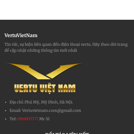
VertuVietNam
Tin tức, sự kiện liên quan đến điện thoại vertu. Hãy theo dõi trang
để cập nhật những thông tin mới nhất
Địa chỉ:
Phú Mỹ, Mỹ Đình, Hà Nội.
Email:
Vertuvietnam.com@gmail.com
Tel:
0961937777
Mr Sĩ