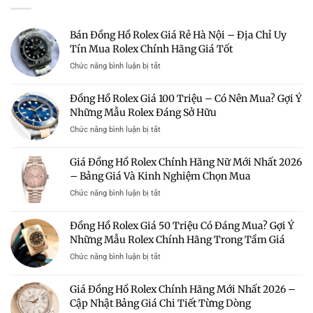
Bán Đồng Hồ Rolex Giá Rẻ Hà Nội – Địa Chỉ Uy
Tín Mua Rolex Chính Hãng Giá Tốt
ở
Chức năng bình luận bị tắt
Bán
Đồng
Đồng Hồ Rolex Giá 100 Triệu – Có Nên Mua? Gợi Ý
Hồ
Những Mẫu Rolex Đáng Sở Hữu
Rolex
Giá
ở
Chức năng bình luận bị tắt
Rẻ
Đồng
Hà
Hồ
Giá Đồng Hồ Rolex Chính Hãng Nữ Mới Nhất 2026
Nội
Rolex
–
– Bảng Giá Và Kinh Nghiệm Chọn Mua
Giá
Địa
100
ở
Chức năng bình luận bị tắt
Chỉ
Triệu
Giá
Uy
–
Đồng
Tín
Đồng Hồ Rolex Giá 50 Triệu Có Đáng Mua? Gợi Ý
Có
Hồ
Mua
Nên
Những Mẫu Rolex Chính Hãng Trong Tầm Giá
Rolex
Rolex
Mua?
Chính
Chính
ở
Chức năng bình luận bị tắt
Gợi
Hãng
Hãng
Đồng
Ý
Nữ
Giá
Hồ
Những
Giá Đồng Hồ Rolex Chính Hãng Mới Nhất 2026 –
Mới
Tốt
Rolex
Mẫu
Nhất
Cập Nhật Bảng Giá Chi Tiết Từng Dòng
Giá
Rolex
2026