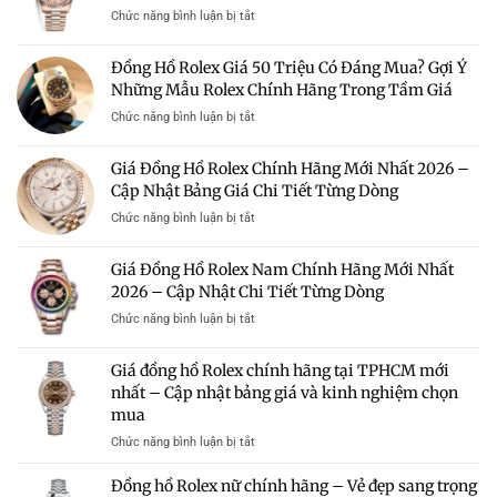
Địa
100
ở
Chức năng bình luận bị tắt
Chỉ
Triệu
Giá
Uy
–
Đồng
Tín
Đồng Hồ Rolex Giá 50 Triệu Có Đáng Mua? Gợi Ý
Có
Hồ
Mua
Nên
Những Mẫu Rolex Chính Hãng Trong Tầm Giá
Rolex
Rolex
Mua?
Chính
Chính
ở
Chức năng bình luận bị tắt
Gợi
Hãng
Hãng
Đồng
Ý
Nữ
Giá
Hồ
Những
Giá Đồng Hồ Rolex Chính Hãng Mới Nhất 2026 –
Mới
Tốt
Rolex
Mẫu
Nhất
Cập Nhật Bảng Giá Chi Tiết Từng Dòng
Giá
Rolex
2026
50
Đáng
ở
Chức năng bình luận bị tắt
–
Triệu
Sở
Giá
Bảng
Có
Hữu
Đồng
Giá
Giá Đồng Hồ Rolex Nam Chính Hãng Mới Nhất
Đáng
Hồ
Và
Mua?
2026 – Cập Nhật Chi Tiết Từng Dòng
Rolex
Kinh
Gợi
Chính
Nghiệm
ở
Chức năng bình luận bị tắt
Ý
Hãng
Chọn
Giá
Những
Mới
Mua
Đồng
Mẫu
Giá đồng hồ Rolex chính hãng tại TPHCM mới
Nhất
Hồ
Rolex
2026
nhất – Cập nhật bảng giá và kinh nghiệm chọn
Rolex
Chính
–
mua
Nam
Hãng
Cập
Chính
Trong
ở
Chức năng bình luận bị tắt
Nhật
Hãng
Tầm
Giá
Bảng
Mới
Giá
đồng
Giá
Đồng hồ Rolex nữ chính hãng – Vẻ đẹp sang trọng
Nhất