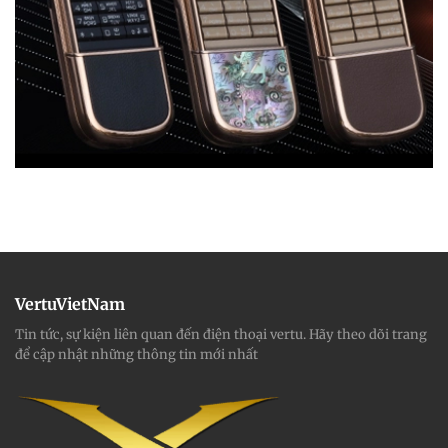
Đánh giá Vertu Agent Q: Siêu phẩm
điện thoại AI xa xỉ dành cho giới
thượng lưu
Đánh giá Vertu Agent Q
đang là chủ đề được giới công