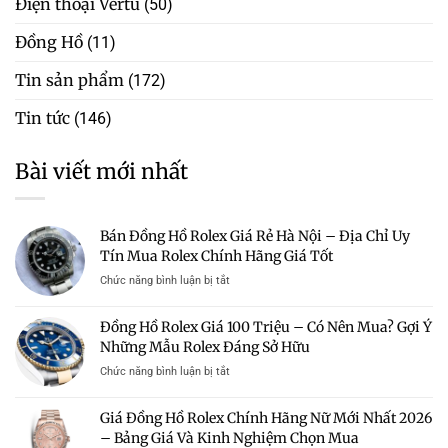
Điện thoại Vertu
(50)
Đồng Hồ
(11)
Tin sản phẩm
(172)
Tin tức
(146)
Bài viết mới nhất
Bán Đồng Hồ Rolex Giá Rẻ Hà Nội – Địa Chỉ Uy
Tín Mua Rolex Chính Hãng Giá Tốt
ở
Chức năng bình luận bị tắt
Bán
Đồng
Đồng Hồ Rolex Giá 100 Triệu – Có Nên Mua? Gợi Ý
Hồ
Những Mẫu Rolex Đáng Sở Hữu
Rolex
Giá
ở
Chức năng bình luận bị tắt
Rẻ
Đồng
Hà
Hồ
Giá Đồng Hồ Rolex Chính Hãng Nữ Mới Nhất 2026
Nội
Rolex
–
– Bảng Giá Và Kinh Nghiệm Chọn Mua
Giá