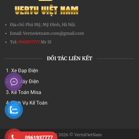
nghệ và doanh nhân cao cấp đặc biệt quan tâm. Đây
không chỉ là một chiếc smartphone, mà còn là biểu tượng
của sự đẳng cấp, bảo mật và cá nhân hóa hàng đầu thế
giới.
Nội dung chính
Vertu Agent Q là gì?
Đánh giá Vertu Agent Q về thiết kế
Thiết kế thủ công đỉnh cao
Cơ chế “Falcon Wing” độc đáo
Đánh giá Vertu Agent Q về màn hình
Đánh giá Vertu Agent Q về hiệu năng
Điểm nổi bật: AI Agent cá nhân hóa
Đánh giá Vertu Agent Q về bảo mật
Camera Vertu Agent Q có tốt không?
Ưu điểm và nhược điểm Vertu Agent Q
Ưu điểm
Nhược điểm
0961937777