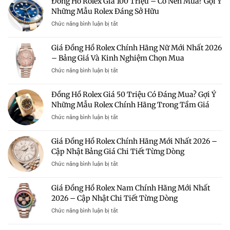
Đồng Hồ Rolex Giá 100 Triệu – Có Nên Mua? Gợi Ý
Hồ
Những Mẫu Rolex Đáng Sở Hữu
Rolex
Giá
ở
Chức năng bình luận bị tắt
Rẻ
Đồng
Hà
Hồ
Giá Đồng Hồ Rolex Chính Hãng Nữ Mới Nhất 2026
Nội
Rolex
–
– Bảng Giá Và Kinh Nghiệm Chọn Mua
Giá
Địa
100
ở
Chức năng bình luận bị tắt
Chỉ
Triệu
Giá
Uy
–
Đồng
Tín
Đồng Hồ Rolex Giá 50 Triệu Có Đáng Mua? Gợi Ý
Có
Hồ
Mua
Nên
Những Mẫu Rolex Chính Hãng Trong Tầm Giá
Rolex
Rolex
Mua?
Chính
Chính
ở
Chức năng bình luận bị tắt
Gợi
Hãng
Hãng
Đồng
Ý
Nữ
Giá
Hồ
Những
Giá Đồng Hồ Rolex Chính Hãng Mới Nhất 2026 –
Mới
Tốt
Rolex
Mẫu
Nhất
Cập Nhật Bảng Giá Chi Tiết Từng Dòng
Giá
Rolex
2026
50
Đáng
ở
Chức năng bình luận bị tắt
–
Triệu
Sở
Giá
Bảng
Có
Hữu
Đồng
Giá
Giá Đồng Hồ Rolex Nam Chính Hãng Mới Nhất
Đáng
Hồ
Và
Mua?
2026 – Cập Nhật Chi Tiết Từng Dòng
Rolex
Kinh
Gợi
Chính
Nghiệm
ở
Chức năng bình luận bị tắt
Ý
Hãng
Chọn
Giá
Những
Mới
Mua
Đồng