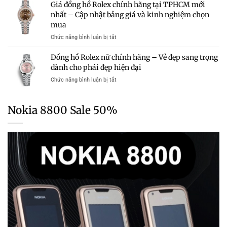
Mẫu
Giá đồng hồ Rolex chính hãng tại TPHCM mới
Nhất
Hồ
Rolex
2026
nhất – Cập nhật bảng giá và kinh nghiệm chọn
Rolex
Chính
–
mua
Nam
Hãng
Cập
Chính
Trong
ở
Chức năng bình luận bị tắt
Nhật
Hãng
Tầm
Giá
Bảng
Mới
Giá
đồng
Giá
Đồng hồ Rolex nữ chính hãng – Vẻ đẹp sang trọng
Nhất
hồ
Chi
dành cho phái đẹp hiện đại
2026
Rolex
Tiết
–
ở
Chức năng bình luận bị tắt
chính
Từng
Cập
Đồng
hãng
Dòng
Nhật
hồ
tại
Chi
Rolex
TPHCM
Nokia 8800 Sale 50%
Tiết
nữ
mới
Từng
chính
nhất
Dòng
hãng
–
–
Cập
Vẻ
nhật
đẹp
bảng
sang
giá
trọng
và
dành
kinh
cho
nghiệm
phái
chọn
đẹp
mua
hiện
đại