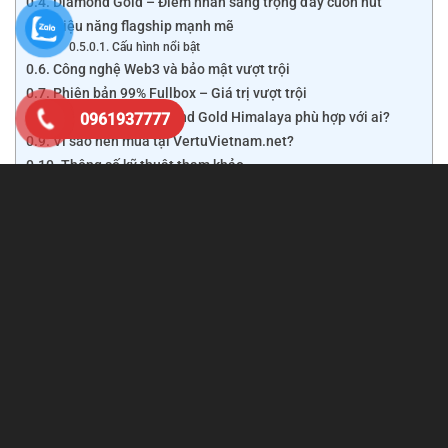
Diamond Gold – Điểm nhấn sang trọng đầy cuốn hút
Hiệu năng flagship mạnh mẽ
Cấu hình nổi bật
Công nghệ Web3 và bảo mật vượt trội
Phiên bản 99% Fullbox – Giá trị vượt trội
Vertu Meta 2 Diamond Gold Himalaya phù hợp với ai?
0961937777
Vì sao nên mua tại VertuVietnam.net?
Thông số kỹ thuật tham khảo
Phiên bản
99% Fullbox
sở hữu ngoại hình gần như mới,
đầy đủ hộp và phụ kiện chính hãng, mang đến trải nghiệm
sử dụng đẳng cấp với mức đầu tư hợp lý hơn so với máy
mới. Dòng Meta 2 được phát triển trên nền tảng Web3, sử
dụng vi xử lý Snapdragon 8 Gen 2 và hỗ trợ bộ nhớ lên đến
1TB.
Địa chỉ uy tín để quý khách lựa chọn :
Tại Hà Nội:
Thái Hà – Hà Nội VÀ Mỹ Đình, Hà Nội.