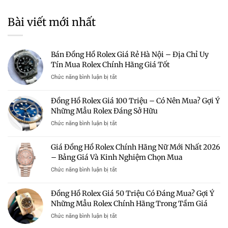
Bài viết mới nhất
Bán Đồng Hồ Rolex Giá Rẻ Hà Nội – Địa Chỉ Uy
Tín Mua Rolex Chính Hãng Giá Tốt
ở
Chức năng bình luận bị tắt
Bán
Đồng
Đồng Hồ Rolex Giá 100 Triệu – Có Nên Mua? Gợi Ý
Hồ
Những Mẫu Rolex Đáng Sở Hữu
Rolex
Giá
ở
Chức năng bình luận bị tắt
Rẻ
Đồng
Hà
Hồ
Giá Đồng Hồ Rolex Chính Hãng Nữ Mới Nhất 2026
Nội
Rolex
–
– Bảng Giá Và Kinh Nghiệm Chọn Mua
Giá
Địa
100
ở
Chức năng bình luận bị tắt
Chỉ
Triệu
Giá
Uy
–
Đồng
Tín
Đồng Hồ Rolex Giá 50 Triệu Có Đáng Mua? Gợi Ý
Có
Hồ
Mua
Nên
Những Mẫu Rolex Chính Hãng Trong Tầm Giá
Rolex
Rolex
Mua?
Chính
Chính
ở
Chức năng bình luận bị tắt
Gợi
Hãng
Hãng
Đồng
Ý