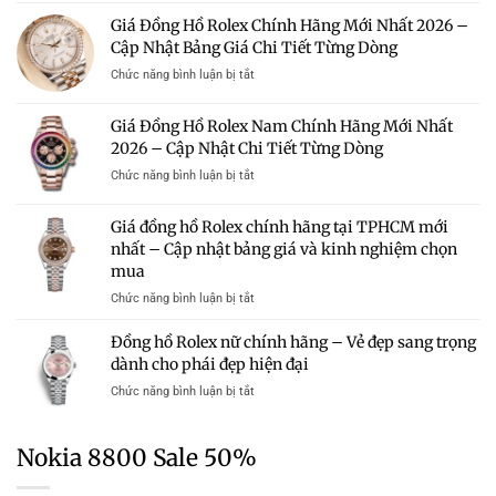
Nữ
Giá
Hồ
Những
Giá Đồng Hồ Rolex Chính Hãng Mới Nhất 2026 –
Mới
Tốt
Rolex
Mẫu
Nhất
Cập Nhật Bảng Giá Chi Tiết Từng Dòng
Giá
Rolex
2026
50
Đáng
ở
Chức năng bình luận bị tắt
–
Triệu
Sở
Giá
Bảng
Có
Hữu
Đồng
Giá
Giá Đồng Hồ Rolex Nam Chính Hãng Mới Nhất
Đáng
Hồ
Và
Mua?
2026 – Cập Nhật Chi Tiết Từng Dòng
Rolex
Kinh
Gợi
Chính
Nghiệm
ở
Chức năng bình luận bị tắt
Ý
Hãng
Chọn
Giá
Những
Mới
Mua
Đồng
Mẫu
Giá đồng hồ Rolex chính hãng tại TPHCM mới
Nhất
Hồ
Rolex
2026
nhất – Cập nhật bảng giá và kinh nghiệm chọn
Rolex
Chính
–
mua
Nam
Hãng
Cập
Chính
Trong
ở
Chức năng bình luận bị tắt
Nhật
Hãng
Tầm
Giá
Bảng
Mới
Giá
đồng
Giá
Đồng hồ Rolex nữ chính hãng – Vẻ đẹp sang trọng
Nhất
hồ
Chi
dành cho phái đẹp hiện đại
2026
Rolex
Tiết
–
ở
Chức năng bình luận bị tắt
chính
Từng
Cập
Đồng
hãng
Dòng
Nhật
hồ
tại
Chi
Rolex
TPHCM
Nokia 8800 Sale 50%
Tiết
nữ
mới
Từng
chính
nhất
Dòng