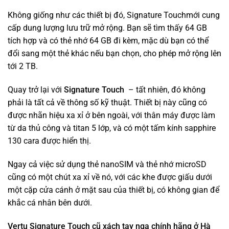
Không giống như các thiết bị đó, Signature Touchmới cung
cấp dung lượng lưu trữ mở rộng. Bạn sẽ tìm thấy 64 GB
tích hợp và có thẻ nhớ 64 GB đi kèm, mặc dù bạn có thể
đổi sang một thẻ khác nếu bạn chọn, cho phép mở rộng lên
tới 2 TB.
Quay trở lại với
Signature
Touch
– tất nhiên, đó không
phải là tất cả về thông số kỹ thuật. Thiết bị này cũng có
được nhãn hiệu xa xỉ ở bên ngoài, với thân máy được làm
từ da thủ công và titan 5 lớp, và có một tấm kính sapphire
130 cara được hiển thị.
Ngay cả việc sử dụng thẻ nanoSIM và thẻ nhớ microSD
cũng có một chút xa xỉ về nó, với các khe được giấu dưới
một cặp cửa cánh ở mặt sau của thiết bị, có không gian để
khắc cá nhân bên dưới.
Vertu Signature Touch cũ xách tay nga chính hãng ở Hà