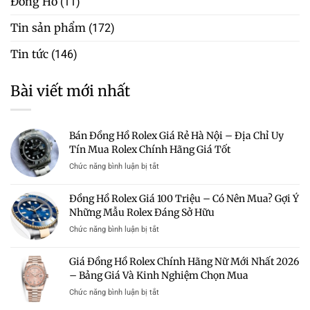
Đồng Hồ
(11)
Tin sản phẩm
(172)
Tin tức
(146)
Bài viết mới nhất
Bán Đồng Hồ Rolex Giá Rẻ Hà Nội – Địa Chỉ Uy
Tín Mua Rolex Chính Hãng Giá Tốt
ở
Chức năng bình luận bị tắt
Bán
Đồng
Đồng Hồ Rolex Giá 100 Triệu – Có Nên Mua? Gợi Ý
Hồ
Những Mẫu Rolex Đáng Sở Hữu
Rolex
Giá
ở
Chức năng bình luận bị tắt
Rẻ
Đồng
Hà
Hồ
Giá Đồng Hồ Rolex Chính Hãng Nữ Mới Nhất 2026
Nội
Rolex
–
– Bảng Giá Và Kinh Nghiệm Chọn Mua
Giá
Địa
100
ở
Chức năng bình luận bị tắt
Chỉ
Triệu
Giá
Uy