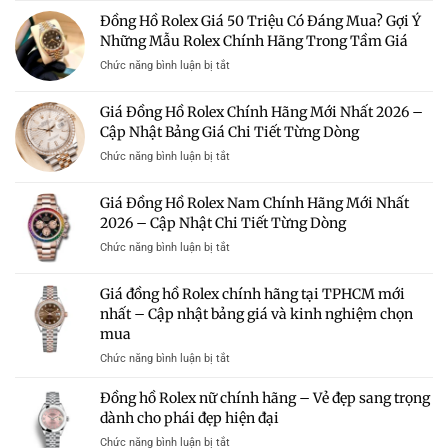
–
Đồng
Tín
Đồng Hồ Rolex Giá 50 Triệu Có Đáng Mua? Gợi Ý
Có
Hồ
Mua
Nên
Những Mẫu Rolex Chính Hãng Trong Tầm Giá
Rolex
Rolex
Mua?
Chính
Chính
ở
Chức năng bình luận bị tắt
Gợi
Hãng
Hãng
Đồng
Ý
Nữ
Giá
Hồ
Những
Giá Đồng Hồ Rolex Chính Hãng Mới Nhất 2026 –
Mới
Tốt
Rolex
Mẫu
Nhất
Cập Nhật Bảng Giá Chi Tiết Từng Dòng
Giá
Rolex
2026
50
Đáng
ở
Chức năng bình luận bị tắt
–
Triệu
Sở
Giá
Bảng
Có
Hữu
Đồng
Giá
Giá Đồng Hồ Rolex Nam Chính Hãng Mới Nhất
Đáng
Hồ
Và
Mua?
2026 – Cập Nhật Chi Tiết Từng Dòng
Rolex
Kinh
Gợi
Chính
Nghiệm
ở
Chức năng bình luận bị tắt
Ý
Hãng
Chọn
Giá
Những
Mới
Mua
Đồng
Mẫu
Giá đồng hồ Rolex chính hãng tại TPHCM mới
Nhất
Hồ
Rolex
2026
nhất – Cập nhật bảng giá và kinh nghiệm chọn
Rolex
Chính
–
mua
Nam
Hãng
Cập
Chính
Trong
ở
Chức năng bình luận bị tắt
Nhật
Hãng
Tầm
Giá
Bảng
Mới
Giá
đồng
Giá
Đồng hồ Rolex nữ chính hãng – Vẻ đẹp sang trọng
Nhất
hồ
Chi
dành cho phái đẹp hiện đại
2026
Rolex
Tiết
–
ở
Chức năng bình luận bị tắt
chính
Từng