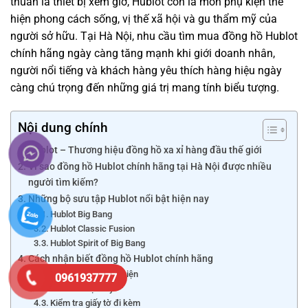
thuần là thiết bị xem giờ, Hublot còn là món phụ kiện thể
hiện phong cách sống, vị thế xã hội và gu thẩm mỹ của
người sở hữu. Tại
Hà Nội
, nhu cầu tìm mua đồng hồ Hublot
chính hãng ngày càng tăng mạnh khi giới doanh nhân,
người nổi tiếng và khách hàng yêu thích hàng hiệu ngày
càng chú trọng đến những giá trị mang tính biểu tượng.
Nội dung chính
Hublot – Thương hiệu đồng hồ xa xỉ hàng đầu thế giới
Vì sao đồng hồ Hublot chính hãng tại Hà Nội được nhiều
người tìm kiếm?
Những bộ sưu tập Hublot nổi bật hiện nay
Hublot Big Bang
Hublot Classic Fusion
Hublot Spirit of Big Bang
Cách nhận biết đồng hồ Hublot chính hãng
Kiểm tra độ hoàn thiện
0961937777
Kiểm tra bộ máy
Kiểm tra giấy tờ đi kèm