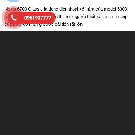
Nokia 6700 Classic là dòng điện thoại kế thừa của model 6300
từng rất được săn đón trên thị trường. Về thiết kế lẫn tính năng
0961937777
của máy có những bước cải tiến rất lớn
Về thiết kế của điện thoại Nokia 6700
classic