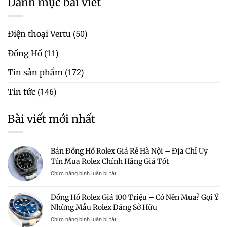
Danh mục bài viết
Điện thoại Vertu
(50)
Đồng Hồ
(11)
Tin sản phẩm
(172)
Tin tức
(146)
Bài viết mới nhất
Bán Đồng Hồ Rolex Giá Rẻ Hà Nội – Địa Chỉ Uy
Tín Mua Rolex Chính Hãng Giá Tốt
ở
Chức năng bình luận bị tắt
Bán
Đồng
Đồng Hồ Rolex Giá 100 Triệu – Có Nên Mua? Gợi Ý
Hồ
Những Mẫu Rolex Đáng Sở Hữu
Rolex
Giá
ở
Chức năng bình luận bị tắt
Rẻ