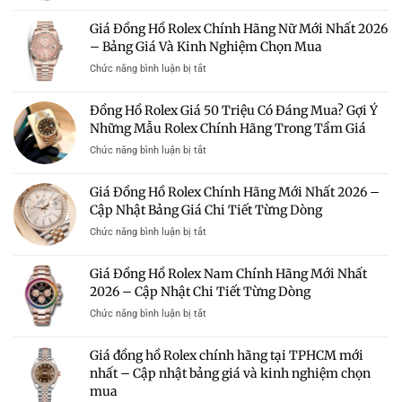
Đồng
Hà
Hồ
Giá Đồng Hồ Rolex Chính Hãng Nữ Mới Nhất 2026
Nội
Rolex
–
– Bảng Giá Và Kinh Nghiệm Chọn Mua
Giá
Địa
100
ở
Chức năng bình luận bị tắt
Chỉ
Triệu
Giá
Uy
–
Đồng
Tín
Đồng Hồ Rolex Giá 50 Triệu Có Đáng Mua? Gợi Ý
Có
Hồ
Mua
Nên
Những Mẫu Rolex Chính Hãng Trong Tầm Giá
Rolex
Rolex
Mua?
Chính
Chính
ở
Chức năng bình luận bị tắt
Gợi
Hãng
Hãng
Đồng
Ý
Nữ
Giá
Hồ
Những
Giá Đồng Hồ Rolex Chính Hãng Mới Nhất 2026 –
Mới
Tốt
Rolex
Mẫu
Nhất
Cập Nhật Bảng Giá Chi Tiết Từng Dòng
Giá
Rolex
2026
50
Đáng
ở
Chức năng bình luận bị tắt
–
Triệu
Sở
Giá
Bảng
Có
Hữu
Đồng
Giá
Giá Đồng Hồ Rolex Nam Chính Hãng Mới Nhất
Đáng
Hồ
Và
Mua?
2026 – Cập Nhật Chi Tiết Từng Dòng
Rolex
Kinh
Gợi
Chính
Nghiệm
ở
Chức năng bình luận bị tắt
Ý
Hãng
Chọn
Giá
Những
Mới
Mua
Đồng
Mẫu
Giá đồng hồ Rolex chính hãng tại TPHCM mới
Nhất
Hồ
Rolex
2026
nhất – Cập nhật bảng giá và kinh nghiệm chọn
Rolex
Chính
–
mua
Nam
Hãng
Cập