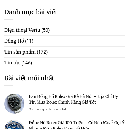
Danh mục bài viết
Điện thoại Vertu
(50)
Đồng Hồ
(11)
Tin sản phẩm
(172)
Tin tức
(146)
Bài viết mới nhất
Bán Đồng Hồ Rolex Giá Rẻ Hà Nội – Địa Chỉ Uy
Tín Mua Rolex Chính Hãng Giá Tốt
ở
Chức năng bình luận bị tắt
Bán
Đồng
Đồng Hồ Rolex Giá 100 Triệu – Có Nên Mua? Gợi Ý
Hồ
Những Mẫu Rolex Đáng Sở Hữu
Rolex