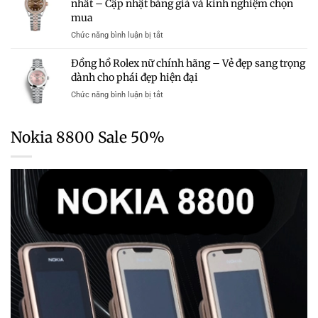
nhất – Cập nhật bảng giá và kinh nghiệm chọn
Rolex
Chính
–
mua
Nam
Hãng
Cập
Chính
Trong
ở
Chức năng bình luận bị tắt
Nhật
Hãng
Tầm
Giá
Bảng
Mới
Giá
đồng
Giá
Đồng hồ Rolex nữ chính hãng – Vẻ đẹp sang trọng
Nhất
hồ
Chi
dành cho phái đẹp hiện đại
2026
Rolex
Tiết
–
ở
Chức năng bình luận bị tắt
chính
Từng
Cập
Đồng
hãng
Dòng
Nhật
hồ
tại
Chi
Rolex
TPHCM
Nokia 8800 Sale 50%
Tiết
nữ
mới
Từng
chính
nhất
Dòng
hãng
–
–
Cập
Vẻ
nhật
đẹp
bảng
sang
giá
trọng
và
dành
kinh
cho
nghiệm
phái
chọn
đẹp
mua
hiện
đại