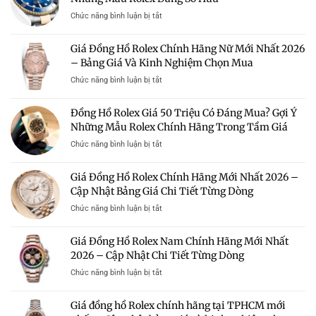
Giá
ở
Chức năng bình luận bị tắt
Rẻ
Đồng
Hà
Hồ
Giá Đồng Hồ Rolex Chính Hãng Nữ Mới Nhất 2026
Nội
Rolex
–
– Bảng Giá Và Kinh Nghiệm Chọn Mua
Giá
Địa
100
ở
Chức năng bình luận bị tắt
Chỉ
Triệu
Giá
Uy
–
Đồng
Tín
Đồng Hồ Rolex Giá 50 Triệu Có Đáng Mua? Gợi Ý
Có
Hồ
Mua
Nên
Những Mẫu Rolex Chính Hãng Trong Tầm Giá
Rolex
Rolex
Mua?
Chính
Chính
ở
Chức năng bình luận bị tắt
Gợi
Hãng
Hãng
Đồng
Ý
Nữ
Giá
Hồ
Những
Giá Đồng Hồ Rolex Chính Hãng Mới Nhất 2026 –
Mới
Tốt
Rolex
Mẫu
Nhất
Cập Nhật Bảng Giá Chi Tiết Từng Dòng
Giá
Rolex
2026
50
Đáng
ở
Chức năng bình luận bị tắt
–
Triệu
Sở
Giá
Bảng
Có
Hữu
Đồng
Giá
Giá Đồng Hồ Rolex Nam Chính Hãng Mới Nhất
Đáng
Hồ
Và
Mua?
2026 – Cập Nhật Chi Tiết Từng Dòng
Rolex
Kinh
Gợi
Chính
Nghiệm
ở
Chức năng bình luận bị tắt
Ý
Hãng
Chọn
Giá
Những
Mới
Mua
Đồng
Mẫu
Giá đồng hồ Rolex chính hãng tại TPHCM mới
Nhất
Hồ
Rolex
2026