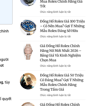
Mua Rolex Chính Hãng Giá
Tốt
ở
Chức năng bình luận bị tắt
Bán
Đồng
Đồng Hồ Rolex Giá 100 Triệu
Hồ
– Có Nên Mua? Gợi Ý Những
Rolex
Mẫu Rolex Đáng Sở Hữu
chính
Giá
Rẻ
ở
Chức năng bình luận bị tắt
Hà
Đồng
Nội
Hồ
Giá Đồng Hồ Rolex Chính
–
Rolex
Hãng Nữ Mới Nhất 2026 –
Địa
Giá
Bảng Giá Và Kinh Nghiệm
Chỉ
100
người
Chọn Mua
Uy
Triệu
Tín
–
ot
ở
Chức năng bình luận bị tắt
Mua
Có
Giá
Rolex
Nên
Đồng
Đồng Hồ Rolex Giá 50 Triệu
Chính
Mua?
Hồ
Có Đáng Mua? Gợi Ý Những
Hãng
Gợi
ng
, tùy
Rolex
Mẫu Rolex Chính Hãng
Giá
Ý
Chính
Tốt
Những
Trong Tầm Giá
Hãng
Mẫu
Nữ
ở
Chức năng bình luận bị tắt
Rolex
Mới
ố quyết
Đồng
Đáng
Nhất
Hồ
Giá Đồng Hồ Rolex Chính
Sở
2026