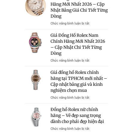
Rolex
Hãng Mới Nhất 2026 – Cập
Hữu
–
Giá
Nhật Bảng Giá Chi Tiết Từng
Bảng
50
Giá
Dòng
Triệu
Và
Có
ở
Chức năng bình luận bị tắt
Kinh
Đáng
Giá
Nghiệm
Mua?
Đồng
Giá Đồng Hồ Rolex Nam
Chọn
Gợi
Hồ
Chính Hãng Mới Nhất 2026
Mua
Ý
Rolex
– Cập Nhật Chi Tiết Từng
Những
Chính
Mẫu
Dòng
Hãng
Rolex
Mới
ở
Chức năng bình luận bị tắt
Chính
Nhất
Giá
Hãng
2026
Đồng
Giá đồng hồ Rolex chính
Trong
–
Hồ
hãng tại TPHCM mới nhất –
Tầm
Cập
Rolex
Giá
Cập nhật bảng giá và kinh
Nhật
Nam
Bảng
nghiệm chọn mua
Chính
Giá
Hãng
ở
Chức năng bình luận bị tắt
Chi
Mới
Giá
Tiết
Nhất
đồng
Đồng hồ Rolex nữ chính
Từng
2026
hồ
hãng – Vẻ đẹp sang trọng
Dòng
–
Rolex
dành cho phái đẹp hiện đại
Cập
chính
Nhật
hãng
ở
Chức năng bình luận bị tắt
Chi
tại
Đồng