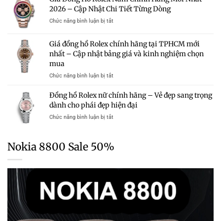
Hồ
Và
Mua?
2026 – Cập Nhật Chi Tiết Từng Dòng
Rolex
Kinh
Gợi
Chính
Nghiệm
ở
Chức năng bình luận bị tắt
Ý
Hãng
Chọn
Giá
Những
Mới
Mua
Đồng
Mẫu
Giá đồng hồ Rolex chính hãng tại TPHCM mới
Nhất
Hồ
Rolex
2026
nhất – Cập nhật bảng giá và kinh nghiệm chọn
Rolex
Chính
–
mua
Nam
Hãng
Cập
Chính
Trong
ở
Chức năng bình luận bị tắt
Nhật
Hãng
Tầm
Giá
Bảng
Mới
Giá
đồng
Giá
Đồng hồ Rolex nữ chính hãng – Vẻ đẹp sang trọng
Nhất
hồ
Chi
dành cho phái đẹp hiện đại
2026
Rolex
Tiết
–
ở
Chức năng bình luận bị tắt
chính
Từng
Cập
Đồng
hãng
Dòng
Nhật
hồ
tại
Chi
Rolex
TPHCM
Nokia 8800 Sale 50%
Tiết
nữ
mới
Từng
chính
nhất
Dòng
hãng
–
–
Cập
Vẻ
nhật
đẹp
bảng
sang
giá
trọng
và
dành
kinh