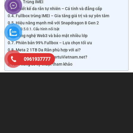
Trùng IMEI
Thiết kế da rắn tự nhiên – Cá tính và đẳng cấp
Fullbox trùng IMEI – Gia tăng giá trị và sự yên tâm
Hiệu năng mạnh mẽ với Snapdragon 8 Gen 2
Cấu hình nổi bật
Công nghệ Web3 và bảo mật nhiều lớp
Phiên bản 99% Fullbox – Lựa chọn tối ưu
Meta 2 1TB Da Rắn phù hợp với ai?
Vì sao nên mua tại VertuVietnam.net?
0961937777
Thông số kỹ thuật tham khảo
Phiên bản
99% Fullbox trùng IMEI
có ngoại hình gần như
mới, đầy đủ hộp và phụ kiện chính hãng. Đặc biệt, số
IMEI
trên thân máy, hộp và phần mềm hoàn toàn trùng khớp
,
giúp gia tăng giá trị sản phẩm và tạo sự yên tâm khi sở
hữu.
Xem thêm:
Vertu Meta