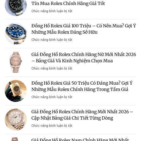
Tín Mua Rolex Chính Hãng Giá Tốt
ở
Chức năng bình luận bị tắt
Bán
Đồng
Đồng Hồ Rolex Giá 100 Triệu – Có Nên Mua? Gợi Ý
Hồ
Những Mẫu Rolex Đáng Sở Hữu
Rolex
Giá
ở
Chức năng bình luận bị tắt
Rẻ
Đồng
Hà
Hồ
Giá Đồng Hồ Rolex Chính Hãng Nữ Mới Nhất 2026
Nội
Rolex
–
– Bảng Giá Và Kinh Nghiệm Chọn Mua
Giá
Địa
100
ở
Chức năng bình luận bị tắt
Chỉ
Triệu
Giá
Uy
–
Đồng
Tín
Đồng Hồ Rolex Giá 50 Triệu Có Đáng Mua? Gợi Ý
Có
Hồ
Mua
Nên
Những Mẫu Rolex Chính Hãng Trong Tầm Giá
Rolex
Rolex
Mua?
Chính
Chính
ở
Chức năng bình luận bị tắt
Gợi
Hãng
Hãng
Đồng
Ý
Nữ
Giá
Hồ
Những
Giá Đồng Hồ Rolex Chính Hãng Mới Nhất 2026 –
Mới
Tốt
Rolex
Mẫu
Nhất
Cập Nhật Bảng Giá Chi Tiết Từng Dòng
Giá
Rolex
2026
50
Đáng
ở
Chức năng bình luận bị tắt
–
Triệu
Sở
Giá
Bảng
Có
Hữu
Đồng
Giá
Giá Đồng Hồ Rolex Nam Chính Hãng Mới Nhất
Đáng