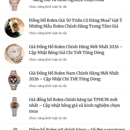
Địa
100
ở
Chức năng bình luận bị tắt
Chỉ
Triệu
Giá
Uy
–
Đồng
Tín
Đồng Hồ Rolex Giá 50 Triệu Có Đáng Mua? Gợi Ý
Có
Hồ
Mua
Nên
Những Mẫu Rolex Chính Hãng Trong Tầm Giá
Rolex
Rolex
Mua?
Chính
Chính
ở
Chức năng bình luận bị tắt
Gợi
Hãng
Hãng
Đồng
Ý
Nữ
Giá
Hồ
Những
Giá Đồng Hồ Rolex Chính Hãng Mới Nhất 2026 –
Mới
Tốt
Rolex
Mẫu
Nhất
Cập Nhật Bảng Giá Chi Tiết Từng Dòng
Giá
Rolex
2026
50
Đáng
ở
Chức năng bình luận bị tắt
–
Triệu
Sở
Giá
Bảng
Có
Hữu
Đồng
Giá
Giá Đồng Hồ Rolex Nam Chính Hãng Mới Nhất
Đáng
Hồ
Và
Mua?
2026 – Cập Nhật Chi Tiết Từng Dòng
Rolex
Kinh
Gợi
Chính
Nghiệm
ở
Chức năng bình luận bị tắt
Ý
Hãng
Chọn
Giá
Những
Mới
Mua
Đồng
Mẫu
Giá đồng hồ Rolex chính hãng tại TPHCM mới
Nhất
Hồ
Rolex
2026
nhất – Cập nhật bảng giá và kinh nghiệm chọn
Rolex
Chính
–
mua
Nam
Hãng
Cập
Chính
Trong
ở
Chức năng bình luận bị tắt
Nhật
Hãng
Tầm
Giá
Bảng
Mới
Giá
đồng
Giá
Đồng hồ Rolex nữ chính hãng – Vẻ đẹp sang trọng