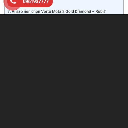
0961937777
Thông số tham khảo
Vì sao nên chọn Vertu Meta 2 Gold Diamond – Rubi?
Phiên bản
99% Fullbox
sở hữu ngoại hình gần như mới,
đầy đủ hộp và phụ kiện, giúp khách hàng trải nghiệm đẳng
cấp Vertu với mức chi phí hợp lý hơn so với máy mới.
Xem thêm:
Vertu Meta
Thiết kế bọc vàng sang trọng, đính
kim cương và Ruby quý giá
Điểm thu hút nhất của Vertu Meta 2 Gold Diamond – Rubi
chính là vẻ ngoài xa hoa với:
Khung máy
bọc vàng (Gold)
sang trọng.
Viền được đính
kim cương tự nhiên
lấp lánh.