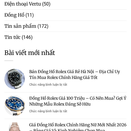
Điện thoại Vertu
(50)
Đồng Hồ
(11)
Tin sản phẩm
(172)
Tin tức
(146)
Bài viết mới nhất
Bán Đồng Hồ Rolex Giá Rẻ Hà Nội – Địa Chỉ Uy
Tín Mua Rolex Chính Hãng Giá Tốt
ở
Chức năng bình luận bị tắt
Bán
Đồng
Đồng Hồ Rolex Giá 100 Triệu – Có Nên Mua? Gợi Ý
Hồ
Những Mẫu Rolex Đáng Sở Hữu
Rolex
Giá
ở
Chức năng bình luận bị tắt
Rẻ
Đồng
Hà
Hồ
Giá Đồng Hồ Rolex Chính Hãng Nữ Mới Nhất 2026
Nội
Rolex
–
– Bảng Giá Và Kinh Nghiệm Chọn Mua
Giá