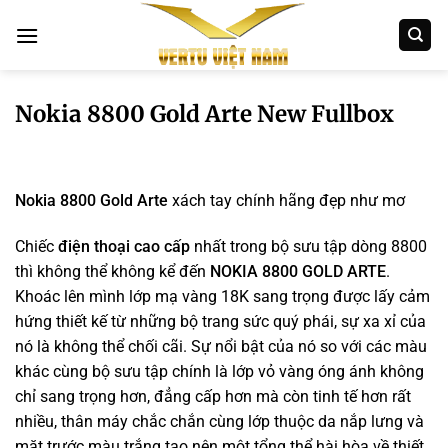
Bỏ
qua
nội
dung
Nokia 8800 Gold Arte New Fullbox
Nokia 8800 Gold Arte
xách tay chính hãng đẹp như mơ
Chiếc
điện thoại cao cấp
nhất trong bộ sưu tập dòng 8800
thì không thể không kể đến
NOKIA 8800 GOLD ARTE
.
Khoác lên mình lớp mạ vàng 18K sang trọng được lấy cảm
hứng thiết kế từ những bộ trang sức quý phái, sự xa xỉ của
nó là không thể chối cãi. Sự nổi bật của nó so với các màu
khác cùng bộ sưu tập chính là lớp vỏ vàng óng ánh không
chỉ sang trọng hơn, đẳng cấp hơn mà còn tinh tế hơn rất
nhiều, thân máy chắc chắn cùng lớp thuộc da nắp lưng và
mặt trước màu trắng tạo nên một tổng thể hài hòa về thiết