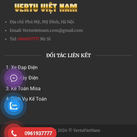
Địa chỉ:
Phú Mỹ, Mỹ Đình, Hà Nội.
Email:
Vertuvietnam.com@gmail.com
Tel:
0961937777
Mr Sĩ
ĐỐI TÁC LIÊN KẾT
Xe Đạp Điện
Xe Máy Điện
Kế Toán Misa
Dịch Vụ Kế Toán
Copyright 2026 © VertuVietNam
0961937777