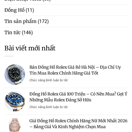
Đồng Hồ
(11)
Tin sản phẩm
(172)
Tin tức
(146)
Bài viết mới nhất
Bán Đồng Hồ Rolex Giá Rẻ Hà Nội – Địa Chỉ Uy
Tín Mua Rolex Chính Hãng Giá Tốt
ở
Chức năng bình luận bị tắt
Bán
Đồng
Đồng Hồ Rolex Giá 100 Triệu – Có Nên Mua? Gợi Ý
Hồ
Những Mẫu Rolex Đáng Sở Hữu
Rolex
Giá
ở
Chức năng bình luận bị tắt
Rẻ
Đồng
Hà
Hồ
Giá Đồng Hồ Rolex Chính Hãng Nữ Mới Nhất 2026
Nội
Rolex
–
– Bảng Giá Và Kinh Nghiệm Chọn Mua
Giá
Địa
100