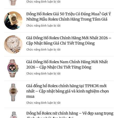
ở
Chức năng bình luận bị tắt
Chỉ
Triệu
Giá
Uy
–
Đồng
Tín
Đồng Hồ Rolex Giá 50 Triệu Có Đáng Mua? Gợi Ý
Có
Hồ
Mua
Nên
Những Mẫu Rolex Chính Hãng Trong Tầm Giá
Rolex
Rolex
Mua?
Chính
Chính
ở
Chức năng bình luận bị tắt
Gợi
Hãng
Hãng
Đồng
Ý
Nữ
Giá
Hồ
Những
Giá Đồng Hồ Rolex Chính Hãng Mới Nhất 2026 –
Mới
Tốt
Rolex
Mẫu
Nhất
Cập Nhật Bảng Giá Chi Tiết Từng Dòng
Giá
Rolex
2026
50
Đáng
ở
Chức năng bình luận bị tắt
–
Triệu
Sở
Giá
Bảng
Có
Hữu
Đồng
Giá
Giá Đồng Hồ Rolex Nam Chính Hãng Mới Nhất
Đáng
Hồ
Và
Mua?
2026 – Cập Nhật Chi Tiết Từng Dòng
Rolex
Kinh
Gợi
Chính
Nghiệm
ở
Chức năng bình luận bị tắt
Ý
Hãng
Chọn
Giá
Những
Mới
Mua
Đồng
Mẫu
Giá đồng hồ Rolex chính hãng tại TPHCM mới
Nhất
Hồ
Rolex
2026
nhất – Cập nhật bảng giá và kinh nghiệm chọn
Rolex
Chính
–
mua
Nam
Hãng
Cập
Chính
Trong
ở
Chức năng bình luận bị tắt
Nhật
Hãng
Tầm
Giá
Bảng
Mới
Giá
đồng
Giá
Đồng hồ Rolex nữ chính hãng – Vẻ đẹp sang trọng
Nhất
hồ
Chi