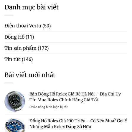
Danh mục bài viết
Điện thoại Vertu
(50)
Đồng Hồ
(11)
Tin sản phẩm
(172)
Tin tức
(146)
Bài viết mới nhất
Bán Đồng Hồ Rolex Giá Rẻ Hà Nội – Địa Chỉ Uy
Tín Mua Rolex Chính Hãng Giá Tốt
ở
Chức năng bình luận bị tắt
Bán
Đồng
Đồng Hồ Rolex Giá 100 Triệu – Có Nên Mua? Gợi Ý
Hồ
Những Mẫu Rolex Đáng Sở Hữu
Rolex
Giá