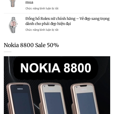
–
mua
Nam
Hãng
Cập
Chính
Trong
ở
Chức năng bình luận bị tắt
Nhật
Hãng
Tầm
Giá
Bảng
Mới
Giá
đồng
Giá
Đồng hồ Rolex nữ chính hãng – Vẻ đẹp sang trọng
Nhất
hồ
Chi
dành cho phái đẹp hiện đại
2026
Rolex
Tiết
–
ở
Chức năng bình luận bị tắt
chính
Từng
Cập
Đồng
hãng
Dòng
Nhật
hồ
tại
Chi
Rolex
TPHCM
Nokia 8800 Sale 50%
Tiết
nữ
mới
Từng
chính
nhất
Dòng
hãng
–
–
Cập
Vẻ
nhật
đẹp
bảng
sang
giá
trọng
và
dành
kinh
cho
nghiệm
phái
chọn
đẹp
mua
hiện
đại