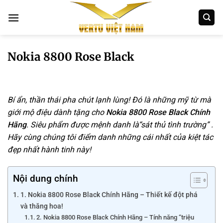
Bỏ
qua
nội
dung
Nokia 8800 Rose Black
Bí ẩn, thần thái pha
chú
t lạnh lùng! Đó là những
mỹ
từ mà
giới mộ điệu dành tặng cho
Nokia 8800 Rose Black Chính
Hãng
. Siêu phẩm được mệnh danh là“sát thủ tình trường” .
Hãy cùng
chú
ng tôi điểm danh những cái nhất của kiệt tác
đẹp nhất hành tinh này!
Nội dung chính
1. Nokia 8800 Rose Black Chính Hãng – Thiết kế đột phá
và thăng hoa!
2. Nokia 8800 Rose Black Chính Hãng – Tính năng “triệu