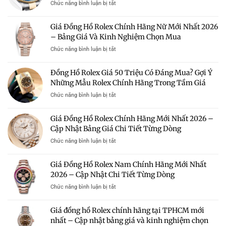
ở
Chức năng bình luận bị tắt
Rẻ
Đồng
Hà
Hồ
Giá Đồng Hồ Rolex Chính Hãng Nữ Mới Nhất 2026
Nội
Rolex
–
– Bảng Giá Và Kinh Nghiệm Chọn Mua
Giá
Địa
100
ở
Chức năng bình luận bị tắt
Chỉ
Triệu
Giá
Uy
–
Đồng
Tín
Đồng Hồ Rolex Giá 50 Triệu Có Đáng Mua? Gợi Ý
Có
Hồ
Mua
Nên
Những Mẫu Rolex Chính Hãng Trong Tầm Giá
Rolex
Rolex
Mua?
Chính
Chính
ở
Chức năng bình luận bị tắt
Gợi
Hãng
Hãng
Đồng
Ý
Nữ
Giá
Hồ
Những
Giá Đồng Hồ Rolex Chính Hãng Mới Nhất 2026 –
Mới
Tốt
Rolex
Mẫu
Nhất
Cập Nhật Bảng Giá Chi Tiết Từng Dòng
Giá
Rolex
2026
50
Đáng
ở
Chức năng bình luận bị tắt
–
Triệu
Sở
Giá
Bảng
Có
Hữu
Đồng
Giá
Giá Đồng Hồ Rolex Nam Chính Hãng Mới Nhất
Đáng
Hồ
Và
Mua?
2026 – Cập Nhật Chi Tiết Từng Dòng
Rolex
Kinh
Gợi
Chính
Nghiệm
ở
Chức năng bình luận bị tắt
Ý
Hãng
Chọn
Giá
Những
Mới
Mua
Đồng
Mẫu
Giá đồng hồ Rolex chính hãng tại TPHCM mới
Nhất
Hồ
Rolex
2026
nhất – Cập nhật bảng giá và kinh nghiệm chọn
Rolex
Chính