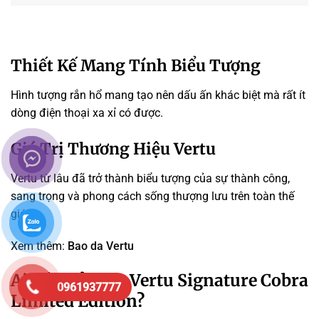
Thiết Kế Mang Tính Biểu Tượng
Hình tượng rắn hổ mang tạo nên dấu ấn khác biệt mà rất ít
dòng điện thoại xa xỉ có được.
Giá Trị Thương Hiệu Vertu
Vertu từ lâu đã trở thành biểu tượng của sự thành công,
sang trọng và phong cách sống thượng lưu trên toàn thế
giới.
Xem thêm:
Bao da Vertu
Ai Nên Sở Hữu Vertu Signature Cobra
0961937777
Limited Edition?