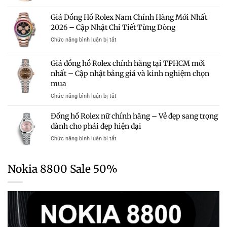
Sở
Giá
Bảng
Có
Hữu
Đồng
Giá
Giá Đồng Hồ Rolex Nam Chính Hãng Mới Nhất
Đáng
Hồ
Và
Mua?
2026 – Cập Nhật Chi Tiết Từng Dòng
Rolex
Kinh
Gợi
Chính
Nghiệm
ở
Chức năng bình luận bị tắt
Ý
Hãng
Chọn
Giá
Những
Mới
Mua
Đồng
Mẫu
Giá đồng hồ Rolex chính hãng tại TPHCM mới
Nhất
Hồ
Rolex
2026
nhất – Cập nhật bảng giá và kinh nghiệm chọn
Rolex
Chính
–
mua
Nam
Hãng
Cập
Chính
Trong
ở
Chức năng bình luận bị tắt
Nhật
Hãng
Tầm
Giá
Bảng
Mới
Giá
đồng
Giá
Đồng hồ Rolex nữ chính hãng – Vẻ đẹp sang trọng
Nhất
hồ
Chi
dành cho phái đẹp hiện đại
2026
Rolex
Tiết
–
ở
Chức năng bình luận bị tắt
chính
Từng
Cập
Đồng
hãng
Dòng
Nhật
hồ
tại
Chi
Rolex
TPHCM
Nokia 8800 Sale 50%
Tiết
nữ
mới
Từng
chính
nhất
Dòng
hãng
–
–
Cập
Vẻ
nhật
đẹp
bảng
sang
giá