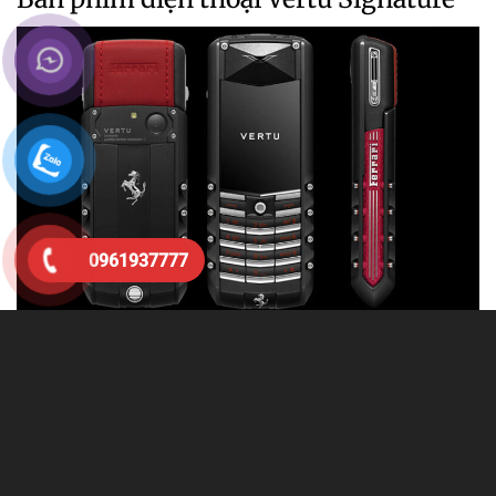
0961937777
Bàn phím
Vertu Signature
được coi là phần cứng phức tạp
nhất tưởng chừng như không thể. Tuy nhiên, với việc sử
dụng con chip mỏng nhất thế giới, 8 kỹ sư đã phải mất
tổng cộng 4 năm để hoàn thiện chiếc bàn phím này.