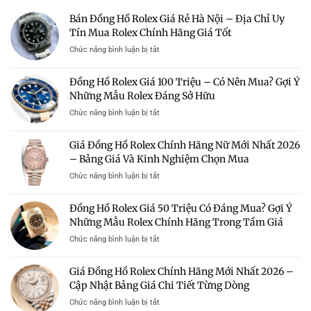
Bán Đồng Hồ Rolex Giá Rẻ Hà Nội – Địa Chỉ Uy
Tín Mua Rolex Chính Hãng Giá Tốt
ở
Chức năng bình luận bị tắt
Bán
Đồng
Đồng Hồ Rolex Giá 100 Triệu – Có Nên Mua? Gợi Ý
Hồ
Những Mẫu Rolex Đáng Sở Hữu
Rolex
Giá
ở
Chức năng bình luận bị tắt
Rẻ
Đồng
Hà
Hồ
Giá Đồng Hồ Rolex Chính Hãng Nữ Mới Nhất 2026
Nội
Rolex
–
– Bảng Giá Và Kinh Nghiệm Chọn Mua
Giá
Địa
100
ở
Chức năng bình luận bị tắt
Chỉ
Triệu
Giá
Uy
–
Đồng
Tín
Đồng Hồ Rolex Giá 50 Triệu Có Đáng Mua? Gợi Ý
Có
Hồ
Mua
Nên
Những Mẫu Rolex Chính Hãng Trong Tầm Giá
Rolex
Rolex
Mua?
Chính
Chính
ở
Chức năng bình luận bị tắt
Gợi
Hãng
Hãng
Đồng
Ý
Nữ
Giá
Hồ
Những
Giá Đồng Hồ Rolex Chính Hãng Mới Nhất 2026 –
Mới
Tốt
Rolex
Mẫu
Nhất
Cập Nhật Bảng Giá Chi Tiết Từng Dòng
Giá
Rolex
2026
50
Đáng
ở
Chức năng bình luận bị tắt
–
Triệu