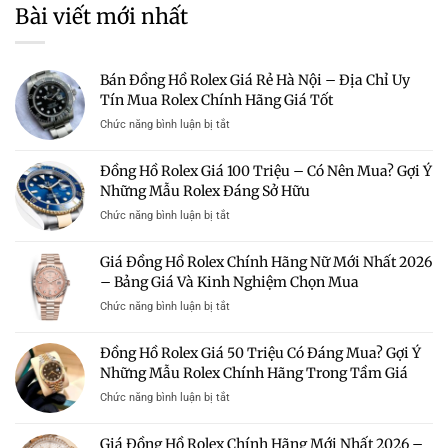
Bài viết mới nhất
Bán Đồng Hồ Rolex Giá Rẻ Hà Nội – Địa Chỉ Uy
Tín Mua Rolex Chính Hãng Giá Tốt
ở
Chức năng bình luận bị tắt
Bán
Đồng
Đồng Hồ Rolex Giá 100 Triệu – Có Nên Mua? Gợi Ý
Hồ
Những Mẫu Rolex Đáng Sở Hữu
Rolex
Giá
ở
Chức năng bình luận bị tắt
Rẻ
Đồng
Hà
Hồ
Giá Đồng Hồ Rolex Chính Hãng Nữ Mới Nhất 2026
Nội
Rolex
–
– Bảng Giá Và Kinh Nghiệm Chọn Mua
Giá
Địa
100
ở
Chức năng bình luận bị tắt
Chỉ
Triệu
Giá
Uy
–
Đồng
Tín
Đồng Hồ Rolex Giá 50 Triệu Có Đáng Mua? Gợi Ý
Có
Hồ
Mua
Nên
Những Mẫu Rolex Chính Hãng Trong Tầm Giá
Rolex
Rolex
Mua?
Chính
Chính
ở
Chức năng bình luận bị tắt
Gợi
Hãng
Hãng
Đồng
Ý
Nữ
Giá
Hồ
Những
Giá Đồng Hồ Rolex Chính Hãng Mới Nhất 2026 –
Mới
Tốt
Rolex