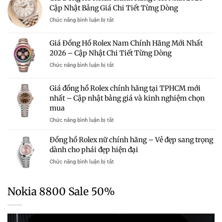
Mẫu
Nhất
Cập Nhật Bảng Giá Chi Tiết Từng Dòng
Giá
Rolex
2026
50
Đáng
ở
Chức năng bình luận bị tắt
–
Triệu
Sở
Giá
Bảng
Có
Hữu
Đồng
Giá
Giá Đồng Hồ Rolex Nam Chính Hãng Mới Nhất
Đáng
Hồ
Và
Mua?
2026 – Cập Nhật Chi Tiết Từng Dòng
Rolex
Kinh
Gợi
Chính
Nghiệm
ở
Chức năng bình luận bị tắt
Ý
Hãng
Chọn
Giá
Những
Mới
Mua
Đồng
Mẫu
Giá đồng hồ Rolex chính hãng tại TPHCM mới
Nhất
Hồ
Rolex
2026
nhất – Cập nhật bảng giá và kinh nghiệm chọn
Rolex
Chính
–
mua
Nam
Hãng
Cập
Chính
Trong
ở
Chức năng bình luận bị tắt
Nhật
Hãng
Tầm
Giá
Bảng
Mới
Giá
đồng
Giá
Đồng hồ Rolex nữ chính hãng – Vẻ đẹp sang trọng
Nhất
hồ
Chi
dành cho phái đẹp hiện đại
2026
Rolex
Tiết
–
ở
Chức năng bình luận bị tắt
chính
Từng
Cập
Đồng
hãng
Dòng
Nhật
hồ
tại
Chi
Rolex
TPHCM
Nokia 8800 Sale 50%
Tiết
nữ
mới
Từng
chính
nhất
Dòng
hãng
–
–
Cập