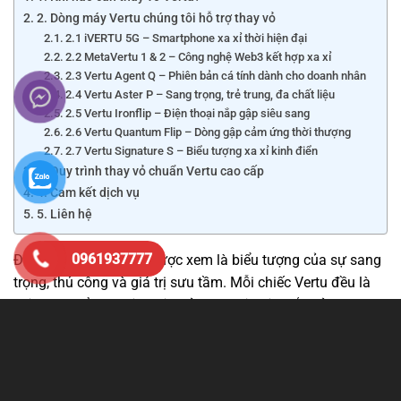
2. Dòng máy Vertu chúng tôi hỗ trợ thay vỏ
2.1 iVERTU 5G – Smartphone xa xỉ thời hiện đại
2.2 MetaVertu 1 & 2 – Công nghệ Web3 kết hợp xa xỉ
2.3 Vertu Agent Q – Phiên bản cá tính dành cho doanh nhân
2.4 Vertu Aster P – Sang trọng, trẻ trung, đa chất liệu
2.5 Vertu Ironflip – Điện thoại nắp gập siêu sang
2.6 Vertu Quantum Flip – Dòng gập cảm ứng thời thượng
2.7 Vertu Signature S – Biểu tượng xa xỉ kinh điển
3. Quy trình thay vỏ chuẩn Vertu cao cấp
4. Cam kết dịch vụ
5. Liên hệ
0961937777
Điện thoại Vertu luôn được xem là biểu tượng của sự sang
trọng, thủ công và giá trị sưu tầm. Mỗi chiếc Vertu đều là
một tác phẩm nghệ thuật, sử dụng vật liệu đắt đỏ như
titanium, thép 316L, sapphire, da cá sấu, da bê, gốm kỹ
thuật, vàng khối
, thậm chí là
kim cương tự nhiên
. Vì thế,
thay vỏ Vertu
không chỉ là sửa chữa — mà là quá trình
“tái
tạo lại đẳng cấp”
của một sản phẩm xa xỉ.