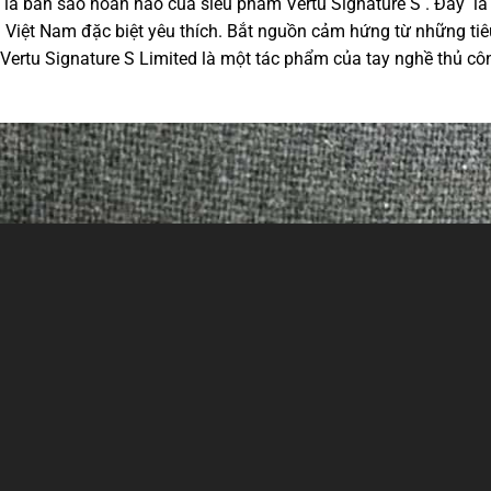
là bản sao hoàn hảo của siêu phẩm Vertu Signature S . Đây là
Việt Nam đặc biệt yêu thích. Bắt nguồn cảm hứng từ những tiê
Vertu Signature S Limited là một tác phẩm của tay nghề thủ cô