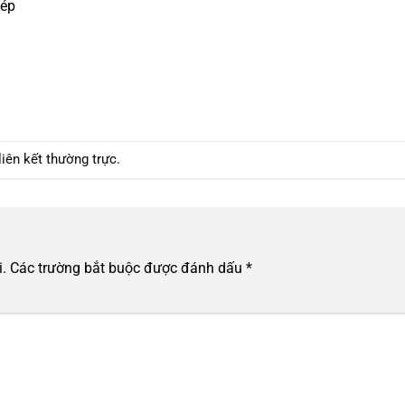
hép
liên kết thường trực
.
.
Các trường bắt buộc được đánh dấu
*