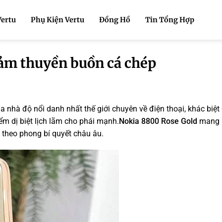
Vertu
Phụ Kiện Vertu
Đồng Hồ
Tin Tổng Hợp
ảm thuyền buồn cá chép
a nhà độ nổi danh nhất thế giới chuyên về điện thoại, khác biệ
m dị biệt lịch lãm cho phái mạnh.
Nokia 8800 Rose Gold
mang 
g theo phong bí quyết châu âu.