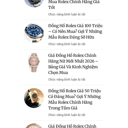
Mua Rolex Chính Hãng Giá
Tốt
ở
Chức năng bình luận bị tắt
Bán
Đồng
Đồng Hồ Rolex Giá 100 Triệu
Hồ
– Có Nên Mua? Gợi Ý Những
Rolex
Mẫu Rolex Đáng Sở Hữu
Giá
Rẻ
ở
Chức năng bình luận bị tắt
Hà
Đồng
Nội
Hồ
Giá Đồng Hồ Rolex Chính
–
Rolex
Hãng Nữ Mới Nhất 2026 –
Địa
Giá
Bảng Giá Và Kinh Nghiệm
Chỉ
100
Chọn Mua
Uy
Triệu
Tín
–
ở
Chức năng bình luận bị tắt
Mua
Có
Giá
Rolex
Nên
Đồng
Đồng Hồ Rolex Giá 50 Triệu
Chính
Mua?
Hồ
Có Đáng Mua? Gợi Ý Những
Hãng
Gợi
Rolex
Mẫu Rolex Chính Hãng
Giá
Ý
Chính
Tốt
Những
Trong Tầm Giá
Hãng
Mẫu
Nữ
ở
Chức năng bình luận bị tắt
Rolex
Mới
Đồng
Đáng
Nhất
Hồ
Giá Đồng Hồ Rolex Chính
Sở
2026