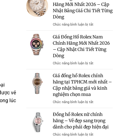
Rolex
Hãng Mới Nhất 2026 – Cập
Hữu
–
Giá
Nhật Bảng Giá Chi Tiết Từng
Bảng
50
Giá
Dòng
Triệu
Và
Có
ở
Chức năng bình luận bị tắt
Kinh
Đáng
Giá
Nghiệm
Mua?
Đồng
Giá Đồng Hồ Rolex Nam
Chọn
Gợi
Hồ
Chính Hãng Mới Nhất 2026
Mua
Ý
Rolex
– Cập Nhật Chi Tiết Từng
Những
Chính
Mẫu
Dòng
Hãng
Rolex
Mới
ở
Chức năng bình luận bị tắt
Chính
Nhất
Giá
Hãng
2026
Đồng
Giá đồng hồ Rolex chính
Trong
–
Hồ
hãng tại TPHCM mới nhất –
Tầm
Cập
oại
Rolex
Giá
Cập nhật bảng giá và kinh
Nhật
Nam
 được vẻ
Bảng
nghiệm chọn mua
Chính
Giá
rong lúc
Hãng
ở
Chức năng bình luận bị tắt
Chi
Mới
Giá
Tiết
Nhất
đồng
Đồng hồ Rolex nữ chính
Từng
2026
hồ
hãng – Vẻ đẹp sang trọng
Dòng
–
Rolex
dành cho phái đẹp hiện đại
Cập
chính
Nhật
hãng
ở
Chức năng bình luận bị tắt
Chi
tại
Đồng