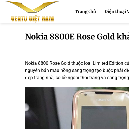
Bỏ
qua
Trang chủ
Điện thoại 
nội
dung
Nokia 8800E Rose Gold kh
Nokia 8800 Rose Gold thuộc loại Limited Edition củ
nguyên bản màu hồng sang trọng tạo buộc phải điể
đẹp trang nhã, có bề ngoài thời trang và sang trọn