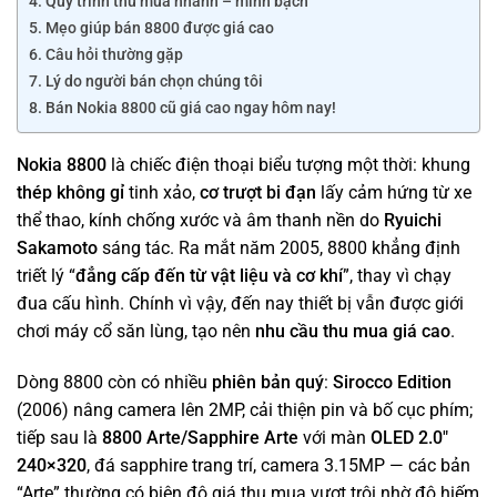
Quy trình thu mua nhanh – minh bạch
Mẹo giúp bán 8800 được giá cao
Câu hỏi thường gặp
Lý do người bán chọn chúng tôi
Bán Nokia 8800 cũ giá cao ngay hôm nay!
Nokia 8800
là chiếc điện thoại biểu tượng một thời: khung
thép không gỉ
tinh xảo,
cơ trượt bi đạn
lấy cảm hứng từ xe
thể thao, kính chống xước và âm thanh nền do
Ryuichi
Sakamoto
sáng tác. Ra mắt năm 2005, 8800 khẳng định
triết lý “
đẳng cấp đến từ vật liệu và cơ khí
”, thay vì chạy
đua cấu hình. Chính vì vậy, đến nay thiết bị vẫn được giới
chơi máy cổ săn lùng, tạo nên
nhu cầu thu mua giá cao
.
Dòng 8800 còn có nhiều
phiên bản quý
:
Sirocco Edition
(2006) nâng camera lên 2MP, cải thiện pin và bố cục phím;
tiếp sau là
8800 Arte/Sapphire Arte
với màn
OLED 2.0″
240×320
, đá sapphire trang trí, camera 3.15MP — các bản
“Arte” thường có biên độ giá thu mua vượt trội nhờ độ hiếm