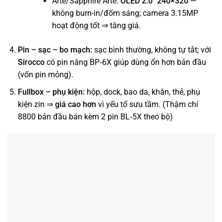
Arte/Sapphire Arte:
OLED 2.0″ 240×320
—
không burn-in/đốm sáng; camera 3.15MP
hoạt động tốt ⇒ tăng giá.
Pin – sạc – bo mạch:
sạc bình thường, không tự tắt; với
Sirocco
có pin nâng BP‑6X giúp dùng ổn hơn bản đầu
(vốn pin mỏng).
Fullbox – phụ kiện:
hộp, dock, bao da, khăn, thẻ, phụ
kiện zin ⇒
giá cao hơn
vì yếu tố sưu tầm. (Thậm chí
8800 bản đầu bán kèm 2 pin BL‑5X theo bộ)