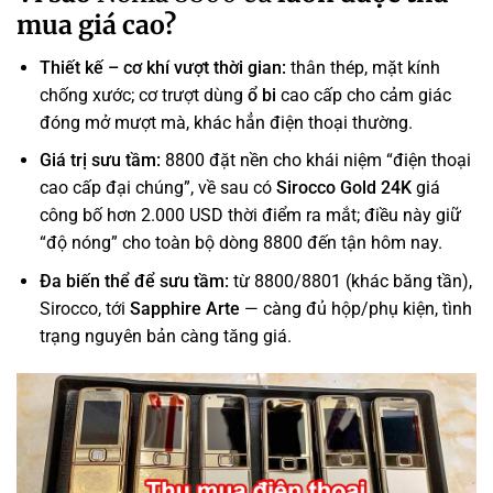
mua giá cao?
Thiết kế – cơ khí vượt thời gian:
thân thép, mặt kính
chống xước; cơ trượt dùng
ổ bi
cao cấp cho cảm giác
đóng mở mượt mà, khác hẳn điện thoại thường.
Giá trị sưu tầm:
8800 đặt nền cho khái niệm “điện thoại
cao cấp đại chúng”, về sau có
Sirocco Gold 24K
giá
công bố hơn 2.000 USD thời điểm ra mắt; điều này giữ
“độ nóng” cho toàn bộ dòng 8800 đến tận hôm nay.
Đa biến thể để sưu tầm:
từ 8800/8801 (khác băng tần),
Sirocco, tới
Sapphire Arte
— càng đủ hộp/phụ kiện, tình
trạng nguyên bản càng tăng giá.