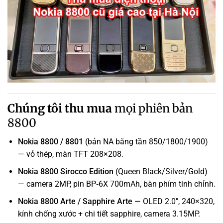
Chúng tôi thu mua
mọi phiên bản
8800
Nokia 8800 / 8801
(bản NA băng tần 850/1800/1900)
— vỏ thép, màn TFT 208×208.
Nokia 8800 Sirocco Edition
(Queen Black/Silver/Gold)
— camera 2MP, pin BP‑6X 700mAh, bàn phím tinh chỉnh.
Nokia 8800 Arte / Sapphire Arte
— OLED 2.0″, 240×320,
kính chống xước + chi tiết sapphire, camera 3.15MP.