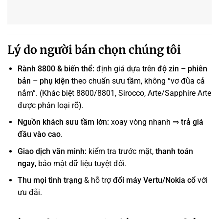
Lý do người bán chọn chúng tôi
Rành 8800 & biến thể:
định giá dựa trên
độ zin – phiên
bản – phụ kiện
theo chuẩn sưu tầm, không “vơ đũa cả
nắm”. (Khác biệt 8800/8801, Sirocco, Arte/Sapphire Arte
được phân loại rõ).
Nguồn khách sưu tầm lớn:
xoay vòng nhanh ⇒
trả giá
đầu vào cao
.
Giao dịch văn minh:
kiểm tra trước mặt,
thanh toán
ngay
, bảo mật dữ liệu tuyệt đối.
Thu mọi tình trạng
& hỗ trợ
đổi máy Vertu/Nokia cổ
với
ưu đãi.