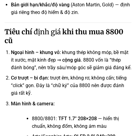
Bản giới hạn/khắc/độ vàng
(Aston Martin, Gold) — định
giá riêng theo độ hiếm & độ zin.
Tiêu chí
định giá
khi thu mua 8800
cũ
Ngoại hình – khung vỏ:
khung thép không móp, bề mặt
ít xước, mặt kính đẹp ⇒
cộng giá
. 8800 vốn là “thép
đánh bóng”, nên trầy sâu/móp góc sẽ giảm giá đáng kể.
Cơ trượt – bi đạn:
trượt êm, không rơ, không cấn; tiếng
“click” gọn. Đây là “chữ ký” của 8800 nên được đánh
giá rất kỹ.
Màn hình & camera:
8800/8801:
TFT 1.7″ 208×208
— hiển thị
chuẩn, không đốm, không ám màu