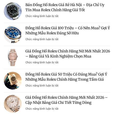
Bán Đồng Hồ Rolex Giá Rẻ Hà Nội – Địa Chỉ Uy
Tín Mua Rolex Chính Hãng Giá Tốt
ở
Chức năng bình luận bị tắt
Bán
Đồng
Đồng Hồ Rolex Giá 100 Triệu – Có Nên Mua? Gợi Ý
Hồ
Những Mẫu Rolex Đáng Sở Hữu
Rolex
Giá
ở
Chức năng bình luận bị tắt
Rẻ
Đồng
Hà
Hồ
Giá Đồng Hồ Rolex Chính Hãng Nữ Mới Nhất 2026
Nội
Rolex
–
– Bảng Giá Và Kinh Nghiệm Chọn Mua
Giá
Địa
100
ở
Chức năng bình luận bị tắt
Chỉ
Triệu
Giá
Uy
–
Đồng
Tín
Đồng Hồ Rolex Giá 50 Triệu Có Đáng Mua? Gợi Ý
Có
Hồ
Mua
Nên
Những Mẫu Rolex Chính Hãng Trong Tầm Giá
Rolex
Rolex
Mua?
Chính
Chính
ở
Chức năng bình luận bị tắt
Gợi
Hãng
Hãng
Đồng
Ý
Nữ
Giá
Hồ
Những
Giá Đồng Hồ Rolex Chính Hãng Mới Nhất 2026 –
Mới
Tốt
Rolex
Mẫu
Nhất
Cập Nhật Bảng Giá Chi Tiết Từng Dòng
Giá
Rolex
2026
50
Đáng
ở
Chức năng bình luận bị tắt
–
Triệu
Sở
Giá