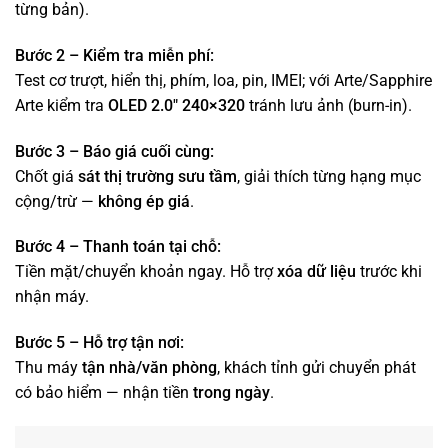
từng bản).
Bước 2 – Kiểm tra miễn phí:
Test cơ trượt, hiển thị, phím, loa, pin, IMEI; với Arte/Sapphire
Arte kiểm tra
OLED 2.0″ 240×320
tránh lưu ảnh (burn-in).
Bước 3 – Báo giá cuối cùng:
Chốt giá
sát thị trường sưu tầm
, giải thích từng hạng mục
cộng/trừ —
không ép giá
.
Bước 4 – Thanh toán tại chỗ:
Tiền mặt/chuyển khoản ngay. Hỗ trợ
xóa dữ liệu
trước khi
nhận máy.
Bước 5 – Hỗ trợ tận nơi:
Thu máy
tận nhà/văn phòng
, khách tỉnh gửi chuyển phát
có bảo hiểm — nhận tiền
trong ngày
.