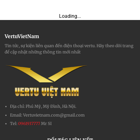
Loading...
VertuVietNam
Tin tức, sự kiện liên quan đến điện thoại vertu. Hãy theo dõi trang
để cập nhật những thông tin mới nhất
Địa chỉ:
Phú Mỹ, Mỹ Đình, Hà Nội.
Email:
Vertuvietnam.com@gmail.com
Tel:
0961937777
Mr Sĩ