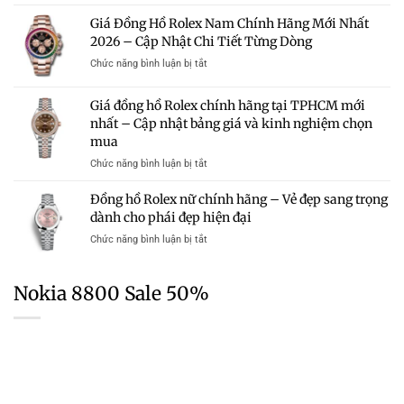
Bảng
Có
Hữu
Đồng
Giá
Giá Đồng Hồ Rolex Nam Chính Hãng Mới Nhất
Đáng
Hồ
Và
Mua?
2026 – Cập Nhật Chi Tiết Từng Dòng
Rolex
Kinh
Gợi
Chính
Nghiệm
ở
Chức năng bình luận bị tắt
Ý
Hãng
Chọn
Giá
Những
Mới
Mua
Đồng
Mẫu
Giá đồng hồ Rolex chính hãng tại TPHCM mới
Nhất
Hồ
Rolex
2026
nhất – Cập nhật bảng giá và kinh nghiệm chọn
Rolex
Chính
–
mua
Nam
Hãng
Cập
Chính
Trong
ở
Chức năng bình luận bị tắt
Nhật
Hãng
Tầm
Giá
Bảng
Mới
Giá
đồng
Giá
Đồng hồ Rolex nữ chính hãng – Vẻ đẹp sang trọng
Nhất
hồ
Chi
dành cho phái đẹp hiện đại
2026
Rolex
Tiết
–
ở
Chức năng bình luận bị tắt
chính
Từng
Cập
Đồng
hãng
Dòng
Nhật
hồ
tại
Chi
Rolex
TPHCM
Nokia 8800 Sale 50%
Tiết
nữ
mới
Từng
chính
nhất
Dòng
hãng
–
–
Cập
Vẻ
nhật
đẹp
bảng
sang
giá