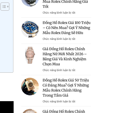
Mua Rolex Chính Hãng Giá
Tốt
ở
Chức năng bình luận bị tắt
Bán
Đồng
Đồng Hồ Rolex Giá 100 Triệu
Hồ
– Có Nên Mua? Gợi Ý Những
Rolex
Mẫu Rolex Đáng Sở Hữu
Giá
Rẻ
ở
Chức năng bình luận bị tắt
Hà
Đồng
Nội
Hồ
Giá Đồng Hồ Rolex Chính
–
Rolex
Hãng Nữ Mới Nhất 2026 –
Địa
Giá
Bảng Giá Và Kinh Nghiệm
Chỉ
100
Chọn Mua
Uy
Triệu
Tín
–
ở
Chức năng bình luận bị tắt
Mua
Có
Giá
Rolex
Nên
Đồng
Đồng Hồ Rolex Giá 50 Triệu
Chính
Mua?
Hồ
Có Đáng Mua? Gợi Ý Những
Hãng
Gợi
Rolex
Mẫu Rolex Chính Hãng
Giá
Ý
Chính
Tốt
Những
Trong Tầm Giá
Hãng
Mẫu
Nữ
ở
Chức năng bình luận bị tắt
Rolex
Mới
Đồng
Đáng
Nhất
Hồ
Giá Đồng Hồ Rolex Chính
Sở
2026