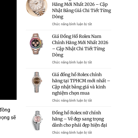
Rolex
Hãng Mới Nhất 2026 – Cập
Hữu
–
Giá
Nhật Bảng Giá Chi Tiết Từng
Bảng
50
Giá
Dòng
Triệu
Và
Có
ở
Chức năng bình luận bị tắt
Kinh
Đáng
Giá
Nghiệm
Mua?
Đồng
Giá Đồng Hồ Rolex Nam
Chọn
Gợi
Hồ
Chính Hãng Mới Nhất 2026
Mua
Ý
Rolex
– Cập Nhật Chi Tiết Từng
Những
Chính
Mẫu
Dòng
Hãng
Rolex
Mới
ở
Chức năng bình luận bị tắt
Chính
Nhất
Giá
Hãng
2026
Đồng
Giá đồng hồ Rolex chính
Trong
–
Hồ
hãng tại TPHCM mới nhất –
Tầm
Cập
Rolex
Giá
Cập nhật bảng giá và kinh
Nhật
Nam
Bảng
nghiệm chọn mua
Chính
Giá
Hãng
ở
Chức năng bình luận bị tắt
Chi
Mới
Giá
Tiết
 đồng
Nhất
đồng
Đồng hồ Rolex nữ chính
Từng
2026
hồ
 vọng sẽ
hãng – Vẻ đẹp sang trọng
Dòng
–
Rolex
dành cho phái đẹp hiện đại
Cập
chính
Nhật
hãng
ở
Chức năng bình luận bị tắt
Chi
tại
Đồng