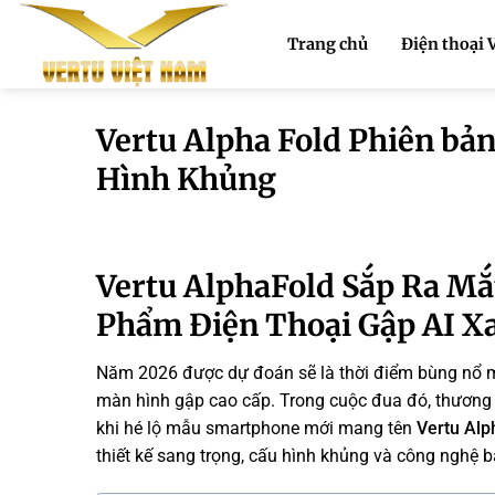
Bỏ
qua
Trang chủ
Điện thoại 
nội
dung
Vertu Alpha Fold Phiên bả
Hình Khủng
Vertu AlphaFold Sắp Ra Mắ
Phẩm Điện Thoại Gập AI Xa
Năm 2026 được dự đoán sẽ là thời điểm bùng nổ m
màn hình gập cao cấp. Trong cuộc đua đó, thương hi
khi hé lộ mẫu smartphone mới mang tên
Vertu Alp
thiết kế sang trọng, cấu hình khủng và công nghệ 