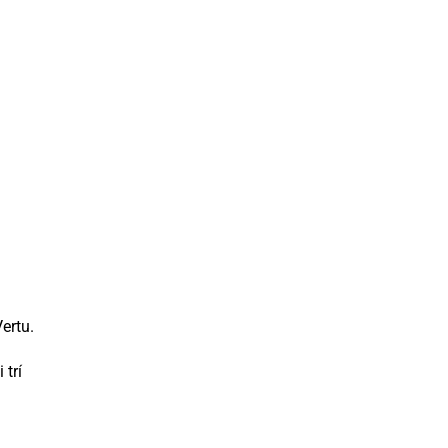
ertu.
 trí