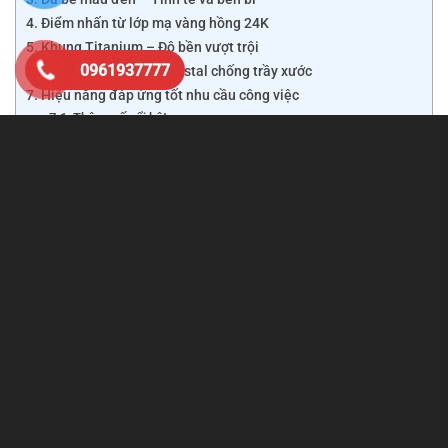
Điểm nhấn từ lớp mạ vàng hồng 24K
Khung Titanium – Độ bền vượt trội
0961937777
Màn hình Sapphire Crystal chống trầy xước
Hiệu năng đáp ứng tốt nhu cầu công việc
Thông số nổi bật
Vertu Aster P – Hơn cả một chiếc điện thoại
Ai nên lựa chọn Vertu Aster P da bê đen mạ vàng hồng
24K?
Những lý do nên sở hữu Vertu Aster P
Kết luận
Phiên bản da bê đen mạ vàng hồng 24K mang vẻ đẹp lịch
lãm nhưng không kém phần nổi bật. Đây là mẫu điện thoại
phù hợp với những người muốn khẳng định dấu ấn cá
nhân thông qua một sản phẩm công nghệ độc đáo.