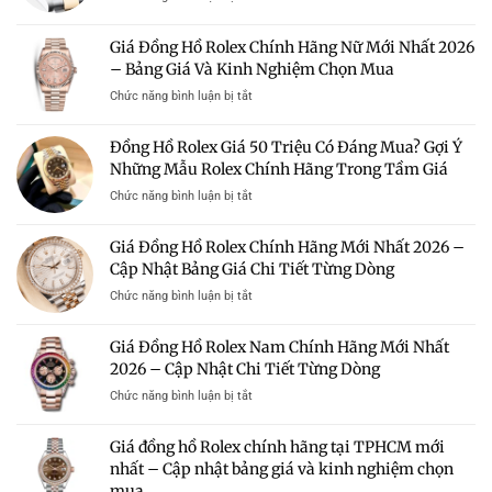
Rẻ
Đồng
Hà
Hồ
Giá Đồng Hồ Rolex Chính Hãng Nữ Mới Nhất 2026
Nội
Rolex
–
– Bảng Giá Và Kinh Nghiệm Chọn Mua
Giá
Địa
100
ở
Chức năng bình luận bị tắt
Chỉ
Triệu
Giá
Uy
–
Đồng
Tín
Đồng Hồ Rolex Giá 50 Triệu Có Đáng Mua? Gợi Ý
Có
Hồ
Mua
Nên
Những Mẫu Rolex Chính Hãng Trong Tầm Giá
Rolex
Rolex
Mua?
Chính
Chính
ở
Chức năng bình luận bị tắt
Gợi
Hãng
Hãng
Đồng
Ý
Nữ
Giá
Hồ
Những
Giá Đồng Hồ Rolex Chính Hãng Mới Nhất 2026 –
Mới
Tốt
Rolex
Mẫu
Nhất
Cập Nhật Bảng Giá Chi Tiết Từng Dòng
Giá
Rolex
2026
50
Đáng
ở
Chức năng bình luận bị tắt
–
Triệu
Sở
Giá
Bảng
Có
Hữu
Đồng
Giá
Giá Đồng Hồ Rolex Nam Chính Hãng Mới Nhất
Đáng
Hồ
Và
Mua?
2026 – Cập Nhật Chi Tiết Từng Dòng
Rolex
Kinh
Gợi
Chính
Nghiệm
ở
Chức năng bình luận bị tắt
Ý
Hãng
Chọn
Giá
Những
Mới
Mua
Đồng
Mẫu
Giá đồng hồ Rolex chính hãng tại TPHCM mới
Nhất
Hồ
Rolex
2026
nhất – Cập nhật bảng giá và kinh nghiệm chọn
Rolex
Chính
–
mua
Nam