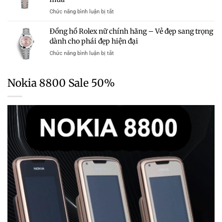
Hãng
Cập
Chính
Trong
ở
Chức năng bình luận bị tắt
Nhật
Hãng
Tầm
Giá
Bảng
Mới
Giá
đồng
Giá
Đồng hồ Rolex nữ chính hãng – Vẻ đẹp sang trọng
Nhất
hồ
Chi
dành cho phái đẹp hiện đại
2026
Rolex
Tiết
–
ở
Chức năng bình luận bị tắt
chính
Từng
Cập
Đồng
hãng
Dòng
Nhật
hồ
tại
Chi
Rolex
TPHCM
Nokia 8800 Sale 50%
Tiết
nữ
mới
Từng
chính
nhất
Dòng
hãng
–
–
Cập
Vẻ
nhật
đẹp
bảng
sang
giá
trọng
và
dành
kinh
cho
nghiệm
phái
chọn
đẹp
mua
hiện
đại