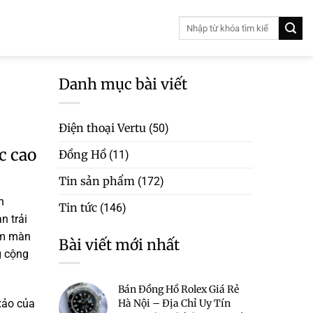
Danh mục bài viết
Điện thoại Vertu
(50)
c cao
Đồng Hồ
(11)
Tin sản phẩm
(172)
h
Tin tức
(146)
n trải
kèm màn
Bài viết mới nhất
g cộng
Bán Đồng Hồ Rolex Giá Rẻ
xảo của
Hà Nội – Địa Chỉ Uy Tín