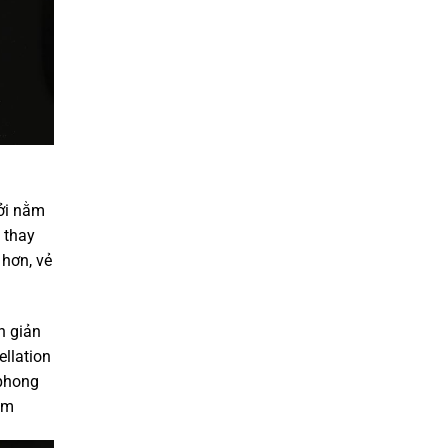
bởi nằm
c thay
 hơn, vẻ
n giản
ellation
 phong
êm