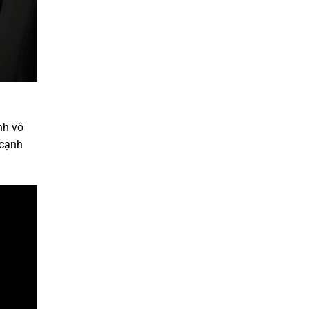
nh vô
 cạnh