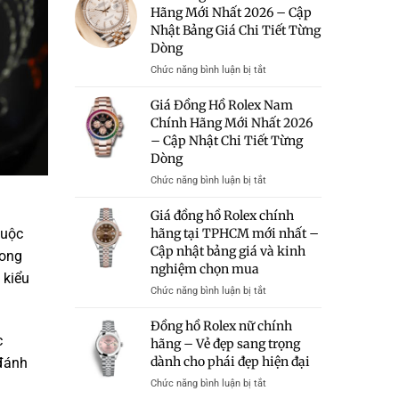
Rolex
Hãng Mới Nhất 2026 – Cập
Hữu
–
Giá
Nhật Bảng Giá Chi Tiết Từng
Bảng
50
Giá
Dòng
Triệu
Và
Có
ở
Chức năng bình luận bị tắt
Kinh
Đáng
Giá
Nghiệm
Mua?
Đồng
Giá Đồng Hồ Rolex Nam
Chọn
Gợi
Hồ
Chính Hãng Mới Nhất 2026
Mua
Ý
Rolex
– Cập Nhật Chi Tiết Từng
Những
Chính
Mẫu
Dòng
Hãng
Rolex
Mới
ở
Chức năng bình luận bị tắt
Chính
Nhất
Giá
Hãng
2026
Đồng
Giá đồng hồ Rolex chính
Trong
–
Hồ
huộc
hãng tại TPHCM mới nhất –
Tầm
Cập
Rolex
Giá
Cập nhật bảng giá và kinh
Nhật
hong
Nam
Bảng
nghiệm chọn mua
Chính
 kiểu
Giá
Hãng
ở
Chức năng bình luận bị tắt
Chi
Mới
Giá
Tiết
Nhất
đồng
Đồng hồ Rolex nữ chính
Từng
2026
hồ
c
hãng – Vẻ đẹp sang trọng
Dòng
–
Rolex
dành cho phái đẹp hiện đại
 đánh
Cập
chính
Nhật
hãng
ở
Chức năng bình luận bị tắt
Chi
tại
Đồng