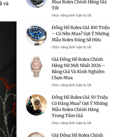
Mua Rolex Chính Hãng Giá
ã và
Tốt
ở
Chức năng bình luận bị tắt
Bán
Đồng
Đồng Hồ Rolex Giá 100 Triệu
Hồ
– Có Nên Mua? Gợi Ý Những
Rolex
Mẫu Rolex Đáng Sở Hữu
Giá
Rẻ
ở
Chức năng bình luận bị tắt
Hà
Đồng
Nội
Hồ
Giá Đồng Hồ Rolex Chính
–
Rolex
Hãng Nữ Mới Nhất 2026 –
Địa
Giá
Bảng Giá Và Kinh Nghiệm
Chỉ
100
Chọn Mua
Uy
Triệu
Tín
–
ở
Chức năng bình luận bị tắt
Mua
Có
Giá
Rolex
Nên
Đồng
Đồng Hồ Rolex Giá 50 Triệu
Chính
Mua?
Hồ
Có Đáng Mua? Gợi Ý Những
Hãng
Gợi
Rolex
Mẫu Rolex Chính Hãng
Giá
Ý
Chính
Tốt
Những
Trong Tầm Giá
Hãng
Mẫu
Nữ
ở
Chức năng bình luận bị tắt
Rolex
Mới
Đồng
Đáng
Nhất
Hồ
Giá Đồng Hồ Rolex Chính
Sở
2026