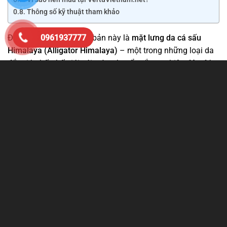
Thông số kỹ thuật tham khảo
Điểm nổi bật của phiên bản này là
mặt lưng da cá sấu
0961937777
Himalaya (Alligator Himalaya)
– một trong những loại da
đắt giá nhất thế giới với màu chuyển sắc tự nhiên độc đáo.
Kết hợp cùng khung kim loại cao cấp và mặt kính Sapphire,
Meta 2 mang đến vẻ đẹp sang trọng, khác biệt và giá trị
bền vững theo thời gian. Dòng METAVERTU 2 được phát
triển với Android kết hợp Web3, hỗ trợ nhiều hệ thống bảo
mật và phần cứng cao cấp.
Ưu điểm nổi bật của Meta 2 Alligator
Himalaya 99% Fullbox
Da cá sấu Himalaya tự nhiên quý hiếm.
Tình trạng máy đẹp khoảng
99%
, ngoại hình gần như
mới.