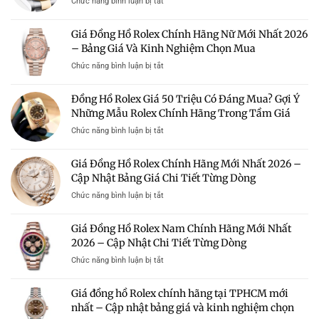
ở
Chức năng bình luận bị tắt
Rẻ
Đồng
Hà
Hồ
Giá Đồng Hồ Rolex Chính Hãng Nữ Mới Nhất 2026
Nội
Rolex
–
– Bảng Giá Và Kinh Nghiệm Chọn Mua
Giá
Địa
100
ở
Chức năng bình luận bị tắt
Chỉ
Triệu
Giá
Uy
–
Đồng
Tín
Đồng Hồ Rolex Giá 50 Triệu Có Đáng Mua? Gợi Ý
Có
Hồ
Mua
Nên
Những Mẫu Rolex Chính Hãng Trong Tầm Giá
Rolex
Rolex
Mua?
Chính
Chính
ở
Chức năng bình luận bị tắt
Gợi
Hãng
Hãng
Đồng
Ý
Nữ
Giá
Hồ
Những
Giá Đồng Hồ Rolex Chính Hãng Mới Nhất 2026 –
Mới
Tốt
Rolex
Mẫu
Nhất
Cập Nhật Bảng Giá Chi Tiết Từng Dòng
Giá
Rolex
2026
50
Đáng
ở
Chức năng bình luận bị tắt
–
Triệu
Sở
Giá
Bảng
Có
Hữu
Đồng
Giá
Giá Đồng Hồ Rolex Nam Chính Hãng Mới Nhất
Đáng
Hồ
Và
Mua?
2026 – Cập Nhật Chi Tiết Từng Dòng
Rolex
Kinh
Gợi
Chính
Nghiệm
ở
Chức năng bình luận bị tắt
Ý
Hãng
Chọn
Giá
Những
Mới
Mua
Đồng
Mẫu
Giá đồng hồ Rolex chính hãng tại TPHCM mới
Nhất
Hồ
Rolex
2026
nhất – Cập nhật bảng giá và kinh nghiệm chọn
Rolex
Chính
–