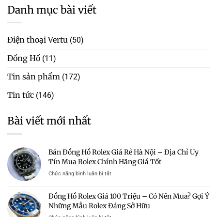
Danh mục bài viết
Điện thoại Vertu
(50)
Đồng Hồ
(11)
Tin sản phẩm
(172)
Tin tức
(146)
Bài viết mới nhất
Bán Đồng Hồ Rolex Giá Rẻ Hà Nội – Địa Chỉ Uy
Tín Mua Rolex Chính Hãng Giá Tốt
ở
Chức năng bình luận bị tắt
Bán
Đồng
Đồng Hồ Rolex Giá 100 Triệu – Có Nên Mua? Gợi Ý
Hồ
Những Mẫu Rolex Đáng Sở Hữu
Rolex
Giá