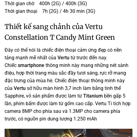
Thời gian chờ 400h (2G) / 400h (3G)
Thời gian thoại 7h (2G) / 4h 30 min (3G)
Thiết kế sang chảnh của Vertu
Constellation T Candy Mint Green
Đây có thể nói là chiếc điện thoại cảm ứng đẹp có nền
tảng mạnh mẽ nhất của
Vertu
từ trước đến nay.
Chiếc
smartphone
thông minh này mang những nét sành
điệu, hợp thời trang màu sắc đầy tươi sáng, rực rỡ mang
đặc trưng của mùa hè. Chiếc điện thoại thông minh này
của
Vertu
sở hữu màn hình 3,7 inch làm bằng tinh thể
Sapphire, vỏ sản phẩm được làm từ
Titanium
bền gấp 5
lần, phím bấm được làm từ gốm cao cấp. Vertu Ti tích hợp
camera 8MP cho phía sau và 1.3MP cho camera phía
trước, có nguồn pin dung lượng 1.250 mAh