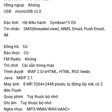
Hồng ngoại Không
USB microUSB v2.0
Đặc tính Hệ điều hành Symbian^3 OS
Tin nhắn SMS(threaded view), MMS, Email, Push Email,
IM
Đồng hồ Có
Báo thức Có
FM Radio Không
Trò chơi Cài sẵn trong máy
Trình duyệt WAP 2.0/xHTML, HTML, RSS feeds
Java MIDP 2.1
Máy ảnh 8 MP, 3264×2448 pixels, tự động lấy nét, có 2
đèn Flash
Quay phim Tuỳ thuộc bộ nhớ
Ghi âm Tuỳ thuộc bộ nhớ
Nghe nhạc MP3/WMA/WAV/eAAC+