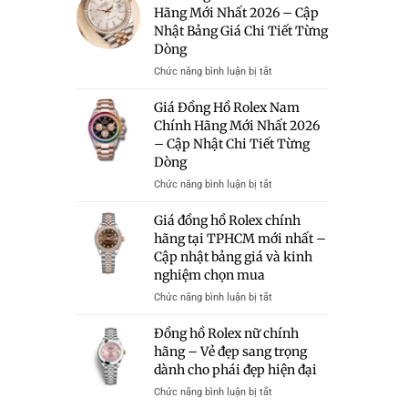
Rolex
Hãng Mới Nhất 2026 – Cập
Hữu
–
Giá
Nhật Bảng Giá Chi Tiết Từng
Bảng
50
Giá
Dòng
Triệu
Và
Có
ở
Chức năng bình luận bị tắt
Kinh
Đáng
Giá
Nghiệm
Mua?
Đồng
Giá Đồng Hồ Rolex Nam
Chọn
Gợi
Hồ
Chính Hãng Mới Nhất 2026
Mua
Ý
Rolex
– Cập Nhật Chi Tiết Từng
Những
Chính
Mẫu
Dòng
Hãng
Rolex
Mới
ở
Chức năng bình luận bị tắt
Chính
Nhất
Giá
Hãng
2026
Đồng
Giá đồng hồ Rolex chính
Trong
–
Hồ
hãng tại TPHCM mới nhất –
Tầm
Cập
Rolex
Giá
Cập nhật bảng giá và kinh
Nhật
Nam
Bảng
nghiệm chọn mua
Chính
Giá
Hãng
ở
Chức năng bình luận bị tắt
Chi
Mới
Giá
Tiết
Nhất
đồng
Đồng hồ Rolex nữ chính
Từng
2026
hồ
hãng – Vẻ đẹp sang trọng
Dòng
–
Rolex
dành cho phái đẹp hiện đại
Cập
chính
Nhật
hãng
ở
Chức năng bình luận bị tắt
Chi
tại
Đồng