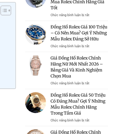
Mua Rolex Chính Hãng Giá
Tốt
ở
Chức năng bình luận bị tắt
Bán
Đồng
Đồng Hồ Rolex Giá 100 Triệu
Hồ
– Có Nên Mua? Gợi Ý Những
Rolex
Mẫu Rolex Đáng Sở Hữu
Giá
Rẻ
ở
Chức năng bình luận bị tắt
Hà
Đồng
Nội
Hồ
Giá Đồng Hồ Rolex Chính
–
Rolex
Hãng Nữ Mới Nhất 2026 –
Địa
Giá
Bảng Giá Và Kinh Nghiệm
Chỉ
100
Chọn Mua
Uy
Triệu
Tín
–
ở
Chức năng bình luận bị tắt
Mua
Có
Giá
Rolex
Nên
Đồng
Đồng Hồ Rolex Giá 50 Triệu
Chính
Mua?
Hồ
Có Đáng Mua? Gợi Ý Những
Hãng
Gợi
Rolex
Mẫu Rolex Chính Hãng
Giá
Ý
Chính
Tốt
Những
Trong Tầm Giá
Hãng
Mẫu
Nữ
ở
Chức năng bình luận bị tắt
Rolex
Mới
Đồng
Đáng
Nhất
Hồ
Giá Đồng Hồ Rolex Chính
Sở
2026