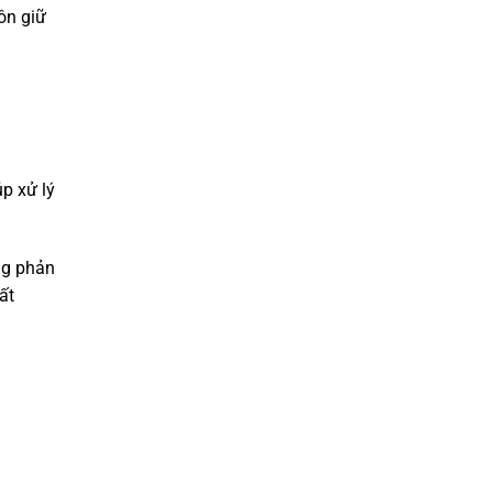
ôn giữ
p xử lý
ng phản
ất