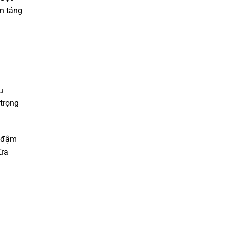
ền tảng
u
 trọng
à đậm
vừa