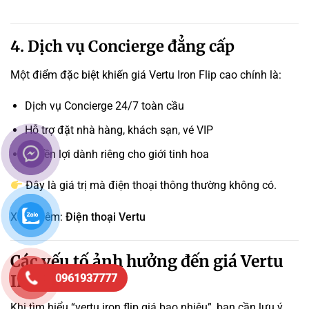
4. Dịch vụ Concierge đẳng cấp
Một điểm đặc biệt khiến giá Vertu Iron Flip cao chính là:
Dịch vụ Concierge 24/7 toàn cầu
Hỗ trợ đặt nhà hàng, khách sạn, vé VIP
Quyền lợi dành riêng cho giới tinh hoa
Đây là giá trị mà điện thoại thông thường không có.
Xem thêm:
Điện thoại Vertu
Các yếu tố ảnh hưởng đến giá Vertu
Iron Flip
0961937777
Khi tìm hiểu “vertu iron flip giá bao nhiêu”, bạn cần lưu ý