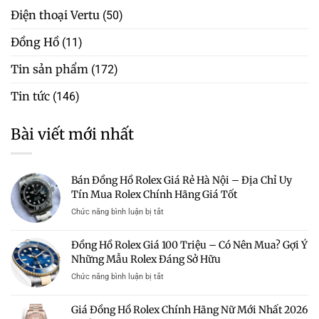
Điện thoại Vertu
(50)
Đồng Hồ
(11)
Tin sản phẩm
(172)
Tin tức
(146)
Bài viết mới nhất
Bán Đồng Hồ Rolex Giá Rẻ Hà Nội – Địa Chỉ Uy
Tín Mua Rolex Chính Hãng Giá Tốt
ở
Chức năng bình luận bị tắt
Bán
Đồng
Đồng Hồ Rolex Giá 100 Triệu – Có Nên Mua? Gợi Ý
Hồ
Những Mẫu Rolex Đáng Sở Hữu
Rolex
Giá
ở
Chức năng bình luận bị tắt
Rẻ
Đồng
Hà
Hồ
Giá Đồng Hồ Rolex Chính Hãng Nữ Mới Nhất 2026
Nội
Rolex