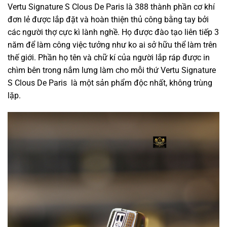
Vertu Signature S Clous De Paris là 388 thành phần cơ khí
đơn lẻ được lắp đặt và hoàn thiện
thủ công
bằng tay bởi
các
người thợ cực kì lành nghề. Họ được
đào tạo
liên tiếp
3
năm để
làm
công việc
tưởng như
ko
ai
sở hữu
thể
làm
trên
thế giới. Phần họ tên và chữ kí của người lắp ráp được in
chìm bên trong nắm lưng
làm cho
mỗi
thứ
Vertu Signature
S Clous De Paris là
một
sản phẩm độc nhất,
không
trùng
lặp.