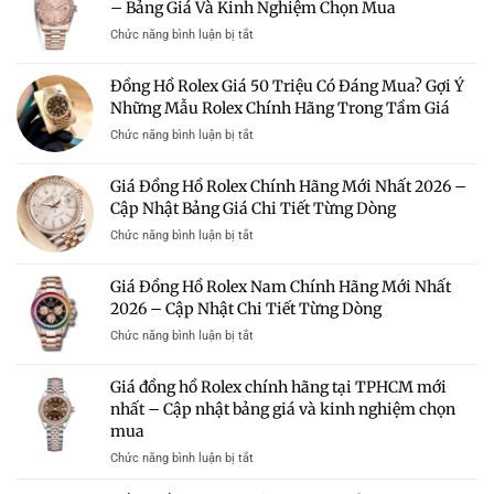
–
– Bảng Giá Và Kinh Nghiệm Chọn Mua
Giá
Địa
100
ở
Chức năng bình luận bị tắt
Chỉ
Triệu
Giá
Uy
–
Đồng
Tín
Đồng Hồ Rolex Giá 50 Triệu Có Đáng Mua? Gợi Ý
Có
Hồ
Mua
Nên
Những Mẫu Rolex Chính Hãng Trong Tầm Giá
Rolex
Rolex
Mua?
Chính
Chính
ở
Chức năng bình luận bị tắt
Gợi
Hãng
Hãng
Đồng
Ý
Nữ
Giá
Hồ
Những
Giá Đồng Hồ Rolex Chính Hãng Mới Nhất 2026 –
Mới
Tốt
Rolex
Mẫu
Nhất
Cập Nhật Bảng Giá Chi Tiết Từng Dòng
Giá
Rolex
2026
50
Đáng
ở
Chức năng bình luận bị tắt
–
Triệu
Sở
Giá
Bảng
Có
Hữu
Đồng
Giá
Giá Đồng Hồ Rolex Nam Chính Hãng Mới Nhất
Đáng
Hồ
Và
Mua?
2026 – Cập Nhật Chi Tiết Từng Dòng
Rolex
Kinh
Gợi
Chính
Nghiệm
ở
Chức năng bình luận bị tắt
Ý
Hãng
Chọn
Giá
Những
Mới
Mua
Đồng
Mẫu
Giá đồng hồ Rolex chính hãng tại TPHCM mới
Nhất
Hồ
Rolex
2026
nhất – Cập nhật bảng giá và kinh nghiệm chọn
Rolex
Chính
–
mua
Nam
Hãng
Cập
Chính
Trong
ở
Chức năng bình luận bị tắt
Nhật
Hãng
Tầm
Giá
Bảng
Mới
Giá