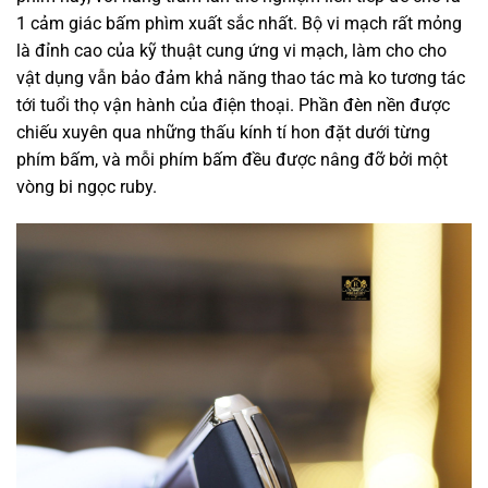
1
cảm giác bấm phìm
xuất sắc
nhất. Bộ vi mạch
rất
mỏng
là đỉnh cao của
kỹ thuật
cung ứng
vi mạch,
làm cho
cho
vật dụng
vẫn
bảo đảm
khả năng thao tác mà
ko
tương tác
tới
tuổi thọ vận hành của điện thoại. Phần đèn nền được
chiếu xuyên qua
những
thấu kính tí hon đặt dưới từng
phím bấm, và mỗi phím bấm đều được nâng đỡ bởi
một
vòng bi
ngọc ruby.