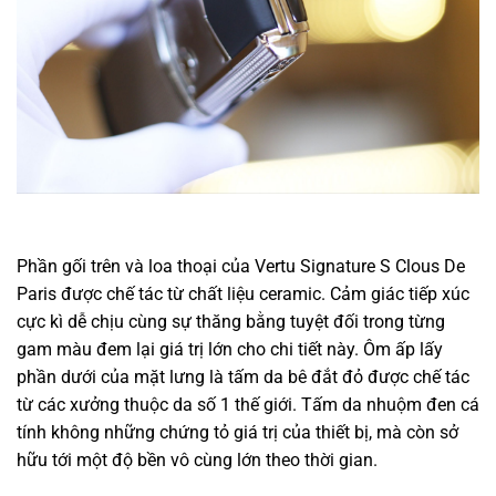
Phần gối trên và loa thoại của Vertu Signature S Clous De
Paris được
chế tác
từ chất liệu ceramic. Cảm giác
tiếp xúc
cực kì dễ chịu
cùng
sự
thăng bằng
tuyệt đối trong từng
gam màu
đem lại
giá trị
lớn
cho
chi tiết
này. Ôm ấp lấy
phần dưới của mặt lưng là tấm da bê đắt đỏ được
chế tác
từ
các
xưởng thuộc da số
1
thế giới. Tấm da nhuộm đen
cá
tính
không
những
chứng tỏ giá trị của thiết bị, mà còn
sở
hữu
tới
một
độ bền
vô cùng
lớn
theo thời gian.