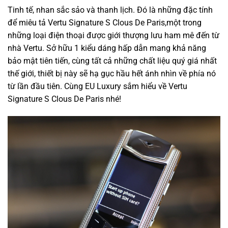
Tinh tế,
nhan sắc
sảo và thanh lịch. Đó là
những
đặc tính
để
miêu tả
Vertu Signature S Clous De Paris,một trong
những
loại
điện thoại được giới thượng lưu
ham mê
đến
từ
nhà Vertu. Sở hữu
1
kiểu dáng
hấp dẫn
mang
khả năng
bảo mật tiên tiến,
cùng
tất cả
những
chất liệu quý giá nhất
thế giới,
thiết bị
này sẽ hạ gục
hầu hết
ánh nhìn về phía nó
từ lần đầu tiên. Cùng EU Luxury
sắm
hiểu về Vertu
Signature S Clous De Paris nhé!