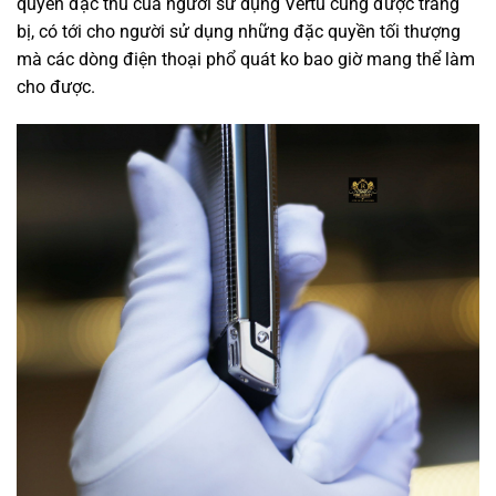
quyền
đặc thù
của người
sử dụng
Vertu cũng được trang
bị,
có
tới
cho người
sử dụng
những
đặc quyền tối thượng
mà
các
dòng
điện thoại
phổ quát
ko
bao giờ
mang
thể
làm
cho
được.