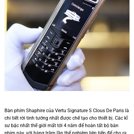
Bàn phím Shaphire của Vertu Signature S Clous De Paris là
chi tiết
rời
tinh tướng
nhất được
chế tạo
cho thiết bị. Các kĩ
sư
bậc nhất
thế giới mất
tới
4 năm để
hoàn tất
bộ bàn
phím này,
với
hàng trăm lần
thể nghiệm
liên tiếp
để cho ra