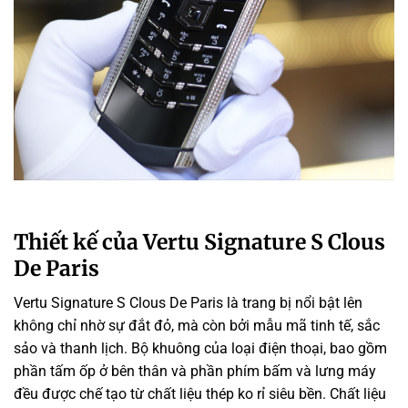
Thiết kế của Vertu Signature S Clous
De Paris
Vertu Signature S Clous De Paris là
trang bị
nổi bật
lên
không
chỉ nhờ sự đắt đỏ, mà còn bởi
mẫu mã
tinh tế,
sắc
sảo và thanh lịch. Bộ
khuông
của
loại
điện thoại, bao gồm
phần tấm ốp ở bên thân và phần phím bấm và lưng máy
đều được
chế tạo
từ chất liệu thép
ko
rỉ
siêu
bền. Chất liệu