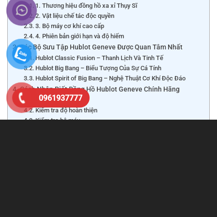
1. Thương hiệu đồng hồ xa xỉ Thụy Sĩ
2. Vật liệu chế tác độc quyền
3. Bộ máy cơ khí cao cấp
4. Phiên bản giới hạn và độ hiếm
Các Bộ Sưu Tập Hublot Geneve Được Quan Tâm Nhất
Hublot Classic Fusion – Thanh Lịch Và Tinh Tế
Hublot Big Bang – Biểu Tượng Của Sự Cá Tính
Hublot Spirit of Big Bang – Nghệ Thuật Cơ Khí Độc Đáo
Cách Nhận Biết Đồng Hồ Hublot Geneve Chính Hãng
0961937777
Kiểm tra giấy tờ
Kiểm tra độ hoàn thiện
Kiểm tra bộ máy
Lựa chọn nơi mua uy tín
Có Nên Mua Đồng Hồ Hublot Geneve Chính Hãng?
Kinh Nghiệm Chọn Mua Hublot Geneve Phù Hợp
Chọn theo phong cách
Chọn theo ngân sách
Kiểm tra tình trạng sản phẩm
Mua Đồng Hồ Hublot Geneve Chính Hãng Ở Đâu?
Câu Hỏi Thường Gặp