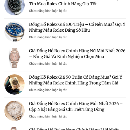
Tín Mua Rolex Chính Hãng Giá Tốt
ở
Chức năng bình luận bị tắt
Bán
Đồng
Đồng Hồ Rolex Giá 100 Triệu – Có Nên Mua? Gợi Ý
Hồ
Những Mẫu Rolex Đáng Sở Hữu
Rolex
Giá
ở
Chức năng bình luận bị tắt
Rẻ
Đồng
Hà
Hồ
Giá Đồng Hồ Rolex Chính Hãng Nữ Mới Nhất 2026
Nội
Rolex
–
– Bảng Giá Và Kinh Nghiệm Chọn Mua
Giá
Địa
100
ở
Chức năng bình luận bị tắt
Chỉ
Triệu
Giá
Uy
–
Đồng
Tín
Đồng Hồ Rolex Giá 50 Triệu Có Đáng Mua? Gợi Ý
Có
Hồ
Mua
Nên
Những Mẫu Rolex Chính Hãng Trong Tầm Giá
Rolex
Rolex
Mua?
Chính
Chính
ở
Chức năng bình luận bị tắt
Gợi
Hãng
Hãng
Đồng
Ý
Nữ
Giá
Hồ
Những
Giá Đồng Hồ Rolex Chính Hãng Mới Nhất 2026 –
Mới
Tốt
Rolex
Mẫu
Nhất
Cập Nhật Bảng Giá Chi Tiết Từng Dòng
Giá
Rolex
2026
50
Đáng
ở
Chức năng bình luận bị tắt
–
Triệu
Sở
Giá
Bảng
Có
Hữu
Đồng
Giá
Đáng