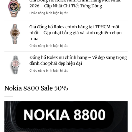
Giá Đồng Hồ Rolex Nam Chính Hãng Mới Nhất
Hồ
Và
Mua?
2026 – Cập Nhật Chi Tiết Từng Dòng
Rolex
Kinh
Gợi
Chính
Nghiệm
ở
Chức năng bình luận bị tắt
Ý
Hãng
Chọn
Giá
Những
Mới
Mua
Đồng
Mẫu
Giá đồng hồ Rolex chính hãng tại TPHCM mới
Nhất
Hồ
Rolex
2026
nhất – Cập nhật bảng giá và kinh nghiệm chọn
Rolex
Chính
–
mua
Nam
Hãng
Cập
Chính
Trong
ở
Chức năng bình luận bị tắt
Nhật
Hãng
Tầm
Giá
Bảng
Mới
Giá
đồng
Giá
Đồng hồ Rolex nữ chính hãng – Vẻ đẹp sang trọng
Nhất
hồ
Chi
dành cho phái đẹp hiện đại
2026
Rolex
Tiết
–
ở
Chức năng bình luận bị tắt
chính
Từng
Cập
Đồng
hãng
Dòng
Nhật
hồ
tại
Chi
Rolex
TPHCM
Nokia 8800 Sale 50%
Tiết
nữ
mới
Từng
chính
nhất
Dòng
hãng
–
–
Cập
Vẻ
nhật
đẹp
bảng
sang
giá
trọng
và
dành
kinh