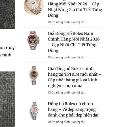
Rolex
Hãng Mới Nhất 2026 – Cập
Hữu
–
Giá
Nhật Bảng Giá Chi Tiết Từng
Bảng
50
Giá
Dòng
Triệu
Và
Có
ở
Chức năng bình luận bị tắt
Kinh
Đáng
Giá
Nghiệm
Mua?
Đồng
Giá Đồng Hồ Rolex Nam
Chọn
Gợi
Hồ
Chính Hãng Mới Nhất 2026
Mua
Ý
Rolex
– Cập Nhật Chi Tiết Từng
Những
Chính
 của máy
Mẫu
Dòng
Hãng
 chính
Rolex
Mới
ở
Chức năng bình luận bị tắt
Chính
Nhất
Giá
Hãng
2026
Đồng
Giá đồng hồ Rolex chính
Trong
–
Hồ
hãng tại TPHCM mới nhất –
Tầm
Cập
Rolex
Giá
Cập nhật bảng giá và kinh
Nhật
Nam
Bảng
nghiệm chọn mua
Chính
Giá
Hãng
ở
Chức năng bình luận bị tắt
Chi
Mới
Giá
Tiết
Nhất
đồng
Đồng hồ Rolex nữ chính
Từng
2026
hồ
hãng – Vẻ đẹp sang trọng
Dòng
–
Rolex
dành cho phái đẹp hiện đại
Cập
chính
Nhật
hãng
ở
Chức năng bình luận bị tắt
Chi
tại
Đồng