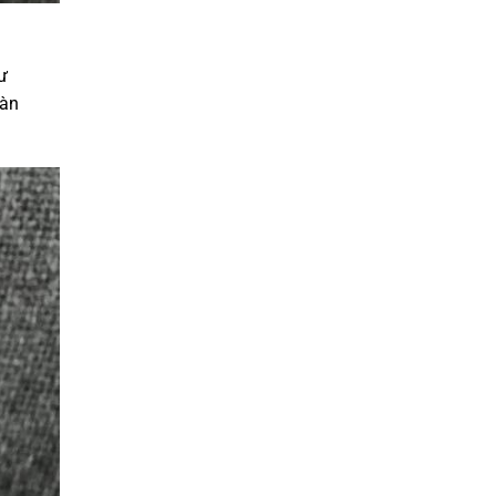
ư
oàn