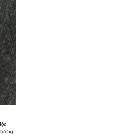
độc
 đường