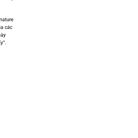
gnature
ua các
này
y”.