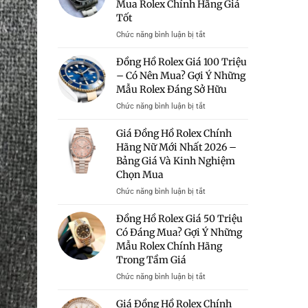
Mua Rolex Chính Hãng Giá
Tốt
ở
Chức năng bình luận bị tắt
Bán
Đồng
Đồng Hồ Rolex Giá 100 Triệu
Hồ
– Có Nên Mua? Gợi Ý Những
Rolex
Mẫu Rolex Đáng Sở Hữu
Giá
Rẻ
ở
Chức năng bình luận bị tắt
Hà
Đồng
Nội
Hồ
Giá Đồng Hồ Rolex Chính
–
Rolex
Hãng Nữ Mới Nhất 2026 –
Địa
Giá
Bảng Giá Và Kinh Nghiệm
Chỉ
100
Chọn Mua
Uy
Triệu
Tín
–
ở
Chức năng bình luận bị tắt
Mua
Có
Giá
Rolex
Nên
Đồng
Đồng Hồ Rolex Giá 50 Triệu
Chính
Mua?
Hồ
Có Đáng Mua? Gợi Ý Những
Hãng
Gợi
Rolex
Mẫu Rolex Chính Hãng
Giá
Ý
Chính
Tốt
Những
Trong Tầm Giá
Hãng
Mẫu
Nữ
ở
Chức năng bình luận bị tắt
Rolex
Mới
Đồng
Đáng
Nhất
Hồ
Giá Đồng Hồ Rolex Chính
Sở
2026