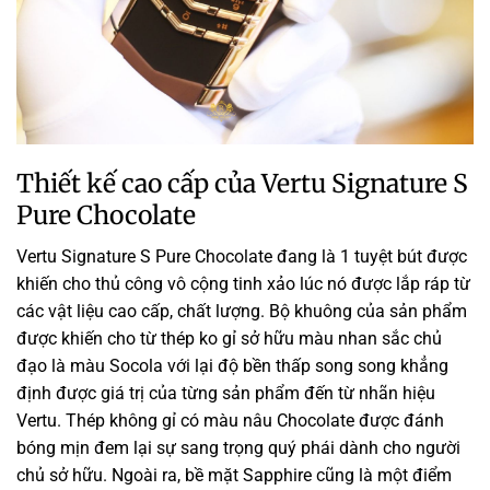
Thiết kế cao cấp của Vertu Signature S
Pure Chocolate
Vertu Signature S Pure Chocolate đang là
1
tuyệt bút
được
khiến cho
thủ công
vô
cộng
tinh xảo
lúc
nó được lắp ráp từ
các
vật liệu
cao cấp, chất lượng. Bộ
khuông
của sản phẩm
được
khiến cho
từ thép
ko
gỉ
sở hữu
màu
nhan sắc
chủ
đạo là màu Socola
với
lại độ bền
thấp
song song
khẳng
định được giá trị của từng sản phẩm
đến
từ
nhãn hiệu
Vertu. Thép
không
gỉ
có
màu nâu Chocolate được đánh
bóng mịn
đem lại
sự sang trọng quý phái dành cho người
chủ sở hữu. Ngoài ra, bề mặt Sapphire cũng là
một
điểm