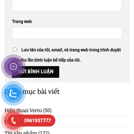
Trang web
Lưu tên của tôi, email, và trang web trong trình duyệt
này cho lần bình luận kế tiếp của tôi.
Danh mục bài viết
Điện thoại Vertu
(50)
0961937777
Đồng Hồ
(11)
Tin sản phẩm
(172)