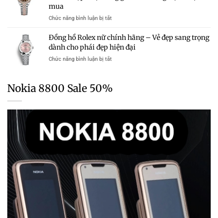
–
mua
Nam
Hãng
Cập
Chính
Trong
ở
Chức năng bình luận bị tắt
Nhật
Hãng
Tầm
Giá
Bảng
Mới
Giá
đồng
Giá
Đồng hồ Rolex nữ chính hãng – Vẻ đẹp sang trọng
Nhất
hồ
Chi
dành cho phái đẹp hiện đại
2026
Rolex
Tiết
–
ở
Chức năng bình luận bị tắt
chính
Từng
Cập
Đồng
hãng
Dòng
Nhật
hồ
tại
Chi
Rolex
TPHCM
Nokia 8800 Sale 50%
Tiết
nữ
mới
Từng
chính
nhất
Dòng
hãng
–
–
Cập
Vẻ
nhật
đẹp
bảng
sang
giá
trọng
và
dành
kinh
cho
nghiệm
phái
chọn
đẹp
mua
hiện
đại