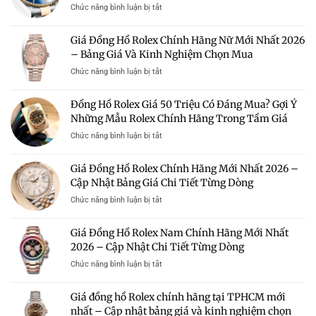
Giá
ở
Chức năng bình luận bị tắt
Rẻ
Đồng
Hà
Hồ
Giá Đồng Hồ Rolex Chính Hãng Nữ Mới Nhất 2026
Nội
Rolex
–
– Bảng Giá Và Kinh Nghiệm Chọn Mua
Giá
Địa
100
ở
Chức năng bình luận bị tắt
Chỉ
Triệu
Giá
Uy
–
Đồng
Tín
Đồng Hồ Rolex Giá 50 Triệu Có Đáng Mua? Gợi Ý
Có
Hồ
Mua
Nên
Những Mẫu Rolex Chính Hãng Trong Tầm Giá
Rolex
Rolex
Mua?
Chính
Chính
ở
Chức năng bình luận bị tắt
Gợi
Hãng
Hãng
Đồng
Ý
Nữ
Giá
Hồ
Những
Giá Đồng Hồ Rolex Chính Hãng Mới Nhất 2026 –
Mới
Tốt
Rolex
Mẫu
Nhất
Cập Nhật Bảng Giá Chi Tiết Từng Dòng
Giá
Rolex
2026
50
Đáng
ở
Chức năng bình luận bị tắt
–
Triệu
Sở
Giá
Bảng
Có
Hữu
Đồng
Giá
Giá Đồng Hồ Rolex Nam Chính Hãng Mới Nhất
Đáng
Hồ
Và
Mua?
2026 – Cập Nhật Chi Tiết Từng Dòng
Rolex
Kinh
Gợi
Chính
Nghiệm
ở
Chức năng bình luận bị tắt
Ý
Hãng
Chọn
Giá
Những
Mới
Mua
Đồng
Mẫu
Giá đồng hồ Rolex chính hãng tại TPHCM mới
Nhất
Hồ
Rolex
2026
nhất – Cập nhật bảng giá và kinh nghiệm chọn
Rolex
Chính