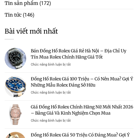
Tin sản phẩm
(172)
Tin tức
(146)
Bài viết mới nhất
Bán Đồng Hồ Rolex Giá Rẻ Hà Nội – Địa Chỉ Uy
Tín Mua Rolex Chính Hãng Giá Tốt
ở
Chức năng bình luận bị tắt
Bán
Đồng
Đồng Hồ Rolex Giá 100 Triệu – Có Nên Mua? Gợi Ý
Hồ
Những Mẫu Rolex Đáng Sở Hữu
Rolex
Giá
ở
Chức năng bình luận bị tắt
Rẻ
Đồng
Hà
Hồ
Giá Đồng Hồ Rolex Chính Hãng Nữ Mới Nhất 2026
Nội
Rolex
–
– Bảng Giá Và Kinh Nghiệm Chọn Mua
Giá
Địa
100
ở
Chức năng bình luận bị tắt
Chỉ
Triệu
Giá
Uy
–
Đồng
Tín
Đồng Hồ Rolex Giá 50 Triệu Có Đáng Mua? Gợi Ý
Có
Hồ
Mua