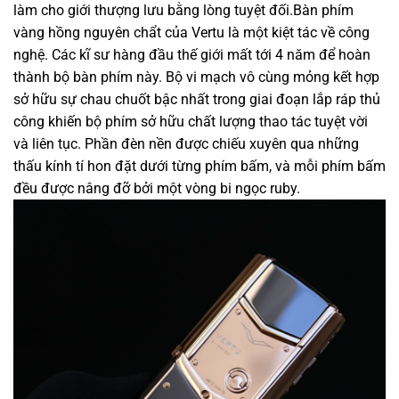
làm cho
giới thượng lưu
bằng lòng
tuyệt đối.Bàn phím
vàng hồng nguyên chẩt của Vertu là
một
kiệt tác
về công
nghệ. Các kĩ sư
hàng đầu
thế giới mất
tới
4 năm để
hoàn
thành
bộ bàn phím này. Bộ vi mạch
vô cùng
mỏng
kết hợp
sở hữu
sự chau chuốt
bậc nhất
trong
giai đoạn
lắp ráp
thủ
công
khiến
bộ phím
sở hữu
chất lượng thao tác
tuyệt vời
và liên tục. Phần đèn nền được chiếu xuyên qua
những
thấu kính tí hon đặt dưới từng phím bấm, và mỗi phím bấm
đều được nâng đỡ bởi
một
vòng bi
ngọc ruby.