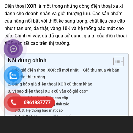
Điện thoại
XOR
là một trong những dòng điện thoại xa xỉ
dành cho doanh nhân và giới thượng lưu. Các sản phẩm
của hãng nổi bật với thiết kế sang trọng, chất liệu cao cấp
như titanium, da thật, vàng 18K và hệ thống bảo mật cao
cấp. Chính vì vậy, dù đã qua sử dụng, giá trị của điện thoại
XOR
vẫn rất cao trên thị trường.
Nội dung chính
Báo giá điện thoại XOR cũ mới nhất – Giá thu mua và bán
lại trên thị trường
Bảng báo giá điện thoại XOR cũ tham khảo
Vì sao điện thoại XOR cũ vẫn có giá cao?
1. Chất liệu chế tác cao cấp
0961937777
2. Thiết kế thủ công tinh xảo
3. Hệ thống bảo mật cao
4. Số lượng sản xuất hạn chế
Những yếu tố ảnh hưởng đến giá điện thoại XOR cũ
Có nên mua điện thoại XOR cũ?