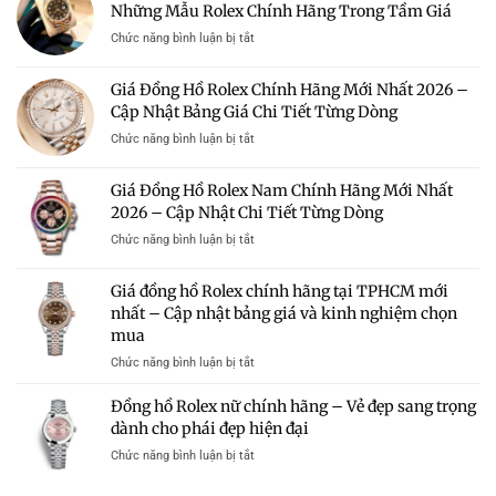
Nên
Những Mẫu Rolex Chính Hãng Trong Tầm Giá
Rolex
Rolex
Mua?
Chính
Chính
ở
Chức năng bình luận bị tắt
Gợi
Hãng
Hãng
Đồng
Ý
Nữ
Giá
Hồ
Những
Giá Đồng Hồ Rolex Chính Hãng Mới Nhất 2026 –
Mới
Tốt
Rolex
Mẫu
Nhất
Cập Nhật Bảng Giá Chi Tiết Từng Dòng
Giá
Rolex
2026
50
Đáng
ở
Chức năng bình luận bị tắt
–
Triệu
Sở
Giá
Bảng
Có
Hữu
Đồng
Giá
Giá Đồng Hồ Rolex Nam Chính Hãng Mới Nhất
Đáng
Hồ
Và
Mua?
2026 – Cập Nhật Chi Tiết Từng Dòng
Rolex
Kinh
Gợi
Chính
Nghiệm
ở
Chức năng bình luận bị tắt
Ý
Hãng
Chọn
Giá
Những
Mới
Mua
Đồng
Mẫu
Giá đồng hồ Rolex chính hãng tại TPHCM mới
Nhất
Hồ
Rolex
2026
nhất – Cập nhật bảng giá và kinh nghiệm chọn
Rolex
Chính
–
mua
Nam
Hãng
Cập
Chính
Trong
ở
Chức năng bình luận bị tắt
Nhật
Hãng
Tầm
Giá
Bảng
Mới
Giá
đồng
Giá
Đồng hồ Rolex nữ chính hãng – Vẻ đẹp sang trọng
Nhất
hồ
Chi
dành cho phái đẹp hiện đại
2026
Rolex
Tiết
–
ở
Chức năng bình luận bị tắt
chính
Từng
Cập
Đồng
hãng
Dòng
Nhật
hồ
tại