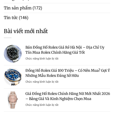
Tin sản phẩm
(172)
Tin tức
(146)
Bài viết mới nhất
Bán Đồng Hồ Rolex Giá Rẻ Hà Nội – Địa Chỉ Uy
Tín Mua Rolex Chính Hãng Giá Tốt
ở
Chức năng bình luận bị tắt
Bán
Đồng
Đồng Hồ Rolex Giá 100 Triệu – Có Nên Mua? Gợi Ý
Hồ
Những Mẫu Rolex Đáng Sở Hữu
Rolex
Giá
ở
Chức năng bình luận bị tắt
Rẻ
Đồng
Hà
Hồ
Giá Đồng Hồ Rolex Chính Hãng Nữ Mới Nhất 2026
Nội
Rolex
–
– Bảng Giá Và Kinh Nghiệm Chọn Mua
Giá
Địa
100
ở
Chức năng bình luận bị tắt
Chỉ
Triệu
Giá
Uy
–
Đồng