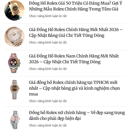
Tín
Đồng Hồ Rolex Giá 50 Triệu Có Đáng Mua? Gợi Ý
Có
Hồ
Mua
Nên
Những Mẫu Rolex Chính Hãng Trong Tầm Giá
Rolex
Rolex
Mua?
Chính
Chính
ở
Chức năng bình luận bị tắt
Gợi
Hãng
Hãng
Đồng
Ý
Nữ
Giá
Hồ
Những
Giá Đồng Hồ Rolex Chính Hãng Mới Nhất 2026 –
Mới
Tốt
Rolex
Mẫu
Nhất
Cập Nhật Bảng Giá Chi Tiết Từng Dòng
Giá
Rolex
2026
50
Đáng
ở
Chức năng bình luận bị tắt
–
Triệu
Sở
Giá
Bảng
Có
Hữu
Đồng
Giá
Giá Đồng Hồ Rolex Nam Chính Hãng Mới Nhất
Đáng
Hồ
Và
Mua?
2026 – Cập Nhật Chi Tiết Từng Dòng
Rolex
Kinh
Gợi
Chính
Nghiệm
ở
Chức năng bình luận bị tắt
Ý
Hãng
Chọn
Giá
Những
Mới
Mua
Đồng
Mẫu
Giá đồng hồ Rolex chính hãng tại TPHCM mới
Nhất
Hồ
Rolex
2026
nhất – Cập nhật bảng giá và kinh nghiệm chọn
Rolex
Chính
–
mua
Nam
Hãng
Cập
Chính
Trong
ở
Chức năng bình luận bị tắt
Nhật
Hãng
Tầm
Giá
Bảng
Mới
Giá
đồng
Giá
Đồng hồ Rolex nữ chính hãng – Vẻ đẹp sang trọng
Nhất
hồ
Chi
dành cho phái đẹp hiện đại
2026
Rolex
Tiết
–
ở
Chức năng bình luận bị tắt
chính
Từng
Cập