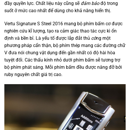
đầy quyền lực. Chất liệu này cũng sẽ
đảm bảo
độ trong
suốt ở mức cao nhất để
dùng cho
khả năng hiển thị.
Vertu Signature S Steel 2016
mang
bộ phím bấm cơ được
nghiên cứu kĩ lượng, tạo ra cảm giác thao tác cực kì ổn
định và bền bỉ. Là
yếu tố
được lắp đắt
thủ
cô
ng
một
phương pháp
cẩn thận, bộ phím thép
mang
các
đường chữ
V đưa
nói chung
vật dụng
đến
gần
nhất
có
độ
hài hòa
tuyệt đối. Các thấu kính nhỏ dưới phím bấm sẽ
tương trợ
bộ phím phát sáng. Mỗi phím bấm đều được nâng đỡ bởi
ruby
nguyên chất
giá trị cao.