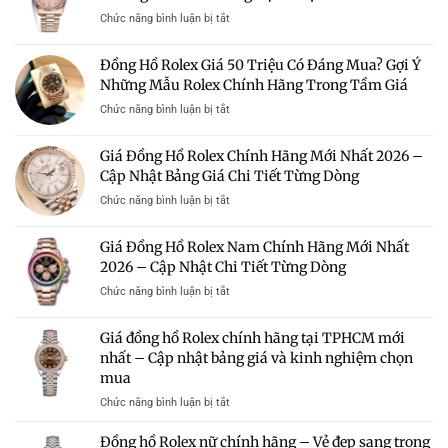
Địa
100
ở
Chức năng bình luận bị tắt
Chỉ
Triệu
Giá
Uy
–
Đồng
Tín
Đồng Hồ Rolex Giá 50 Triệu Có Đáng Mua? Gợi Ý
Có
Hồ
Mua
Nên
Những Mẫu Rolex Chính Hãng Trong Tầm Giá
Rolex
Rolex
Mua?
Chính
Chính
ở
Chức năng bình luận bị tắt
Gợi
Hãng
Hãng
Đồng
Ý
Nữ
Giá
Hồ
Những
Giá Đồng Hồ Rolex Chính Hãng Mới Nhất 2026 –
Mới
Tốt
Rolex
Mẫu
Nhất
Cập Nhật Bảng Giá Chi Tiết Từng Dòng
Giá
Rolex
2026
50
Đáng
ở
Chức năng bình luận bị tắt
–
Triệu
Sở
Giá
Bảng
Có
Hữu
Đồng
Giá
Giá Đồng Hồ Rolex Nam Chính Hãng Mới Nhất
Đáng
Hồ
Và
Mua?
2026 – Cập Nhật Chi Tiết Từng Dòng
Rolex
Kinh
Gợi
Chính
Nghiệm
ở
Chức năng bình luận bị tắt
Ý
Hãng
Chọn
Giá
Những
Mới
Mua
Đồng
Mẫu
Giá đồng hồ Rolex chính hãng tại TPHCM mới
Nhất
Hồ
Rolex
2026
nhất – Cập nhật bảng giá và kinh nghiệm chọn
Rolex
Chính
–
mua
Nam
Hãng
Cập
Chính
Trong
ở
Chức năng bình luận bị tắt
Nhật
Hãng
Tầm
Giá
Bảng
Mới
Giá
đồng
Giá
Đồng hồ Rolex nữ chính hãng – Vẻ đẹp sang trọng
Nhất