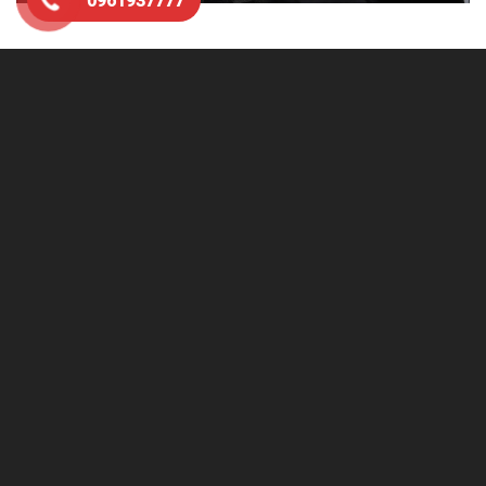
0961937777
Vertu Signature S Stainless Steel Mix
Gold chính hãng
Mỗi thiết bị này bao gồm 388 thành phần cơ khí. Vertu
Signature S phức tạp cầu kỳ đến nỗi gần như không thể
chế tạo được. Những người thợ thủ công tay nghề cực
cao giàu kinh nghiệm đã mất đến 3 năm chỉ để học cách
lắp ráp hoàn chỉnh một chiếc điện thoại Vertu và chỉ có vài
người trên thế giới có thể làm được điều này.