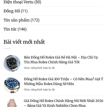
Điện thoại Vertu
(50)
Đồng Hồ
(11)
Tin sản phẩm
(172)
Tin tức
(146)
Bài viết mới nhất
Bán Đồng Hồ Rolex Giá Rẻ Hà Nội – Địa Chỉ Uy
Tín Mua Rolex Chính Hãng Giá Tốt
ở
Chức năng bình luận bị tắt
Bán
Đồng
Đồng Hồ Rolex Giá 100 Triệu – Có Nên Mua? Gợi Ý
Hồ
Những Mẫu Rolex Đáng Sở Hữu
Rolex
Giá
ở
Chức năng bình luận bị tắt
Rẻ
Đồng
Hà
Hồ
Giá Đồng Hồ Rolex Chính Hãng Nữ Mới Nhất 2026
Nội
Rolex
–
– Bảng Giá Và Kinh Nghiệm Chọn Mua
Giá