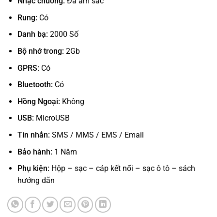
Nhạc chuông:
Đa âm sắc
Rung:
Có
Danh bạ:
2000 Số
Bộ nhớ trong:
2Gb
GPRS:
Có
Bluetooth:
Có
Hồng Ngoại:
Không
USB:
MicroUSB
Tin nhắn:
SMS / MMS / EMS / Email
Bảo hành:
1 Năm
Phụ kiện:
Hộp – sạc – cáp kết nối – sạc ô tô – sách
hướng dãn