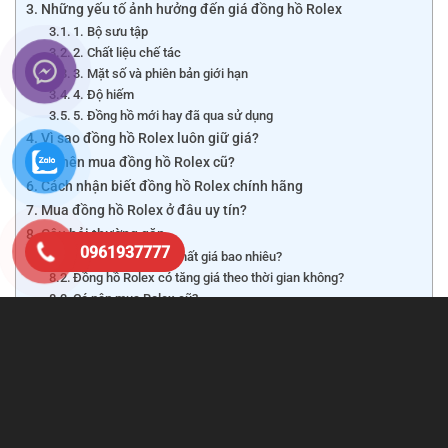
Những yếu tố ảnh hưởng đến giá đồng hồ Rolex
1. Bộ sưu tập
2. Chất liệu chế tác
3. Mặt số và phiên bản giới hạn
4. Độ hiếm
5. Đồng hồ mới hay đã qua sử dụng
Vì sao đồng hồ Rolex luôn giữ giá?
Có nên mua đồng hồ Rolex cũ?
Cách nhận biết đồng hồ Rolex chính hãng
Mua đồng hồ Rolex ở đâu uy tín?
Câu hỏi thường gặp
0961937777
Đồng hồ Rolex rẻ nhất giá bao nhiêu?
Đồng hồ Rolex có tăng giá theo thời gian không?
Có nên mua Rolex cũ?
Vậy giá đồng hồ Rolex chính hãng hiện nay là bao nhiêu?
Những yếu tố nào ảnh hưởng đến giá bán? Có nên mua
Rolex cũ hay không? Hãy cùng
VertuVietnam.net
tìm hiểu
chi tiết trong bài viết dưới đây.