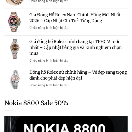
Đáng
ở
Chức năng bình luận bị tắt
–
Triệu
Sở
Giá
Bảng
Có
Hữu
Đồng
Giá
Giá Đồng Hồ Rolex Nam Chính Hãng Mới Nhất
Đáng
Hồ
Và
Mua?
2026 – Cập Nhật Chi Tiết Từng Dòng
Rolex
Kinh
Gợi
Chính
Nghiệm
ở
Chức năng bình luận bị tắt
Ý
Hãng
Chọn
Giá
Những
Mới
Mua
Đồng
Mẫu
Giá đồng hồ Rolex chính hãng tại TPHCM mới
Nhất
Hồ
Rolex
2026
nhất – Cập nhật bảng giá và kinh nghiệm chọn
Rolex
Chính
–
mua
Nam
Hãng
Cập
Chính
Trong
ở
Chức năng bình luận bị tắt
Nhật
Hãng
Tầm
Giá
Bảng
Mới
Giá
đồng
Giá
Đồng hồ Rolex nữ chính hãng – Vẻ đẹp sang trọng
Nhất
hồ
Chi
dành cho phái đẹp hiện đại
2026
Rolex
Tiết
–
ở
Chức năng bình luận bị tắt
chính
Từng
Cập
Đồng
hãng
Dòng
Nhật
hồ
tại
Chi
Rolex
TPHCM
Nokia 8800 Sale 50%
Tiết
nữ
mới
Từng
chính
nhất
Dòng
hãng
–
–
Cập
Vẻ
nhật
đẹp
bảng