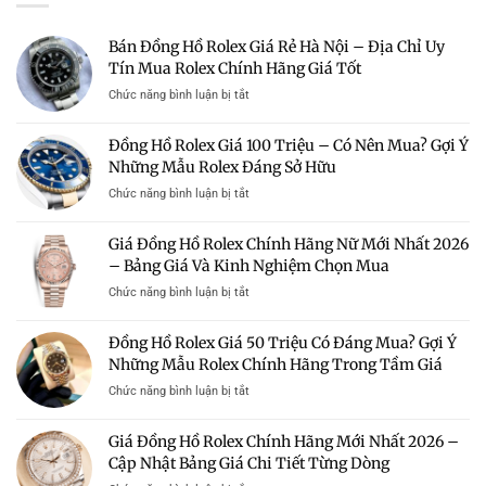
Bán Đồng Hồ Rolex Giá Rẻ Hà Nội – Địa Chỉ Uy
Tín Mua Rolex Chính Hãng Giá Tốt
ở
Chức năng bình luận bị tắt
Bán
Đồng
Đồng Hồ Rolex Giá 100 Triệu – Có Nên Mua? Gợi Ý
Hồ
Những Mẫu Rolex Đáng Sở Hữu
Rolex
Giá
ở
Chức năng bình luận bị tắt
Rẻ
Đồng
Hà
Hồ
Giá Đồng Hồ Rolex Chính Hãng Nữ Mới Nhất 2026
Nội
Rolex
–
– Bảng Giá Và Kinh Nghiệm Chọn Mua
Giá
Địa
100
ở
Chức năng bình luận bị tắt
Chỉ
Triệu
Giá
Uy
–
Đồng
Tín
Đồng Hồ Rolex Giá 50 Triệu Có Đáng Mua? Gợi Ý
Có
Hồ
Mua
Nên
Những Mẫu Rolex Chính Hãng Trong Tầm Giá
Rolex
Rolex
Mua?
Chính
Chính
ở
Chức năng bình luận bị tắt
Gợi
Hãng
Hãng
Đồng
Ý
Nữ
Giá
Hồ
Những
Giá Đồng Hồ Rolex Chính Hãng Mới Nhất 2026 –
Mới
Tốt
Rolex
Mẫu
Nhất
Cập Nhật Bảng Giá Chi Tiết Từng Dòng
Giá
Rolex
2026
50