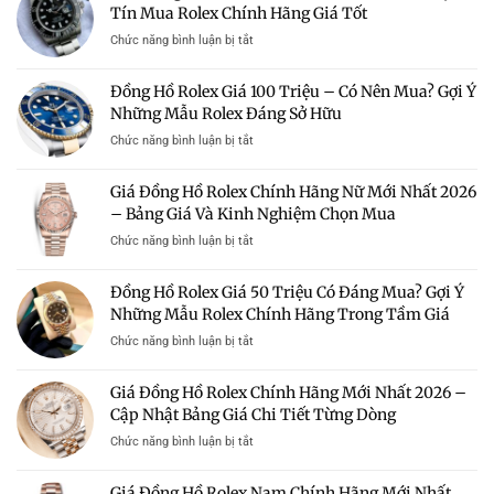
Tín Mua Rolex Chính Hãng Giá Tốt
ở
Chức năng bình luận bị tắt
Bán
Đồng
Đồng Hồ Rolex Giá 100 Triệu – Có Nên Mua? Gợi Ý
Hồ
Những Mẫu Rolex Đáng Sở Hữu
Rolex
Giá
ở
Chức năng bình luận bị tắt
Rẻ
Đồng
Hà
Hồ
Giá Đồng Hồ Rolex Chính Hãng Nữ Mới Nhất 2026
Nội
Rolex
–
– Bảng Giá Và Kinh Nghiệm Chọn Mua
Giá
Địa
100
ở
Chức năng bình luận bị tắt
Chỉ
Triệu
Giá
Uy
–
Đồng
Tín
Đồng Hồ Rolex Giá 50 Triệu Có Đáng Mua? Gợi Ý
Có
Hồ
Mua
Nên
Những Mẫu Rolex Chính Hãng Trong Tầm Giá
Rolex
Rolex
Mua?
Chính
Chính
ở
Chức năng bình luận bị tắt
Gợi
Hãng
Hãng
Đồng
Ý
Nữ
Giá
Hồ
Những
Giá Đồng Hồ Rolex Chính Hãng Mới Nhất 2026 –
Mới
Tốt
Rolex
Mẫu
Nhất
Cập Nhật Bảng Giá Chi Tiết Từng Dòng
Giá
Rolex
2026
50
Đáng
ở
Chức năng bình luận bị tắt
–
Triệu
Sở
Giá
Bảng
Có
Hữu
Đồng
Giá
Giá Đồng Hồ Rolex Nam Chính Hãng Mới Nhất
Đáng