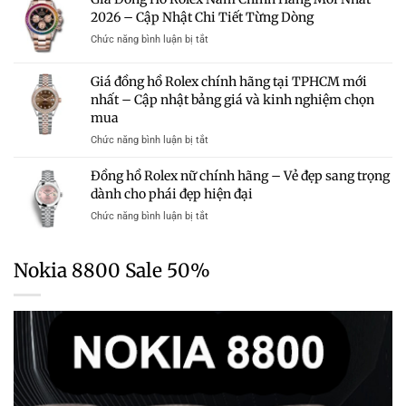
Hồ
Và
Mua?
2026 – Cập Nhật Chi Tiết Từng Dòng
Rolex
Kinh
Gợi
Chính
Nghiệm
ở
Chức năng bình luận bị tắt
Ý
Hãng
Chọn
Giá
Những
Mới
Mua
Đồng
Mẫu
Giá đồng hồ Rolex chính hãng tại TPHCM mới
Nhất
Hồ
Rolex
2026
nhất – Cập nhật bảng giá và kinh nghiệm chọn
Rolex
Chính
–
mua
Nam
Hãng
Cập
Chính
Trong
ở
Chức năng bình luận bị tắt
Nhật
Hãng
Tầm
Giá
Bảng
Mới
Giá
đồng
Giá
Đồng hồ Rolex nữ chính hãng – Vẻ đẹp sang trọng
Nhất
hồ
Chi
dành cho phái đẹp hiện đại
2026
Rolex
Tiết
–
ở
Chức năng bình luận bị tắt
chính
Từng
Cập
Đồng
hãng
Dòng
Nhật
hồ
tại
Chi
Rolex
TPHCM
Nokia 8800 Sale 50%
Tiết
nữ
mới
Từng
chính
nhất
Dòng
hãng
–
–
Cập
Vẻ
nhật
đẹp
bảng
sang
giá
trọng
và
dành
kinh